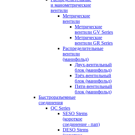
и манометрические
вентили
Метрические
вентили
Метрические
вентили GV Series
Метрические
вентили GR Series
Распределительные
вентили
(манифольд)
Двух-вентильный
блок (манифольд)
Трёх-вентильный
блок (манифольд)
Пяти-вентильный
блок (манифольд)
Быстроразъемные
соединения
QC Series
SESO Stems
(короткое
соединение - пап)
DESO Stems