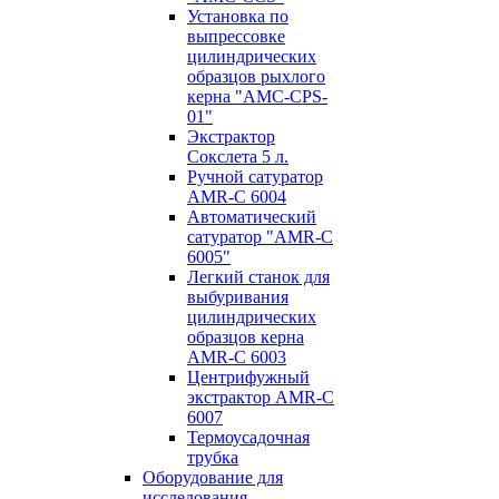
Установка по
выпресcовке
цилиндрических
образцов рыхлого
керна "AMC-CPS-
01"
Экстрактор
Сокслета 5 л.
Ручной сатуратор
AMR-C 6004
Автоматический
сатуратор "AMR-C
6005"
Легкий станок для
выбуривания
цилиндрических
образцов керна
AMR-C 6003
Центрифужный
экстрактор AMR-C
6007
Термоусадочная
трубка
Оборудование для
исследования