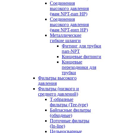
Соединения
высокого давления
(мам NPT-пап HP)
Соединения
высокого давления
(мам NPT-нип HP)
Металлические
гибкие шланги
Фитинг для трубки
пап-NPT
Концевые фитинги
Концевые
переходники для
трубки
Фильтры высокого
давления
Фильтры (низкого и
среднего давлений)
Т-образные
фильтры (Tee-type)
Байпасные фильтры
(обходные)
Поточные фильтры
(In-line)
Цельносварные