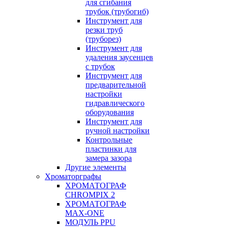
для сгибания
трубок (трубогиб)
Инструмент для
резки труб
(труборез)
Инструмент для
удаления заусенцев
с трубок
Инструмент для
предварительной
настройки
гидравлического
оборудования
Инструмент для
ручной настройки
Контрольные
пластинки для
замера зазора
Другие элементы
Хроматорграфы
ХРОМАТОГРАФ
CHROMPIX 2
ХРОМАТОГРАФ
MAX-ONE
МОДУЛЬ PPU