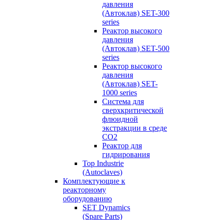
давления
(Автоклав) SET-300
series
Реактор высокого
давления
(Автоклав) SET-500
series
Реактор высокого
давления
(Автоклав) SET-
1000 series
Система для
сверхкритической
флюидной
экстракции в среде
СО2
Реактор для
гидрирования
Top Industrie
(Autoclaves)
Комплектующие к
реакторному
оборудованию
SET Dynamics
(Spare Parts)