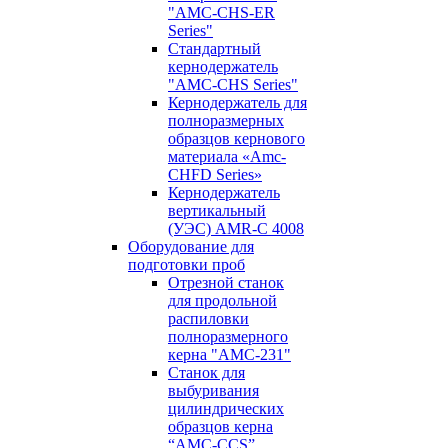
"AMC-CHS-ER
Series"
Стандартный
кернодержатель
"AMC-CHS Series"
Кернодержатель для
полноразмерных
образцов кернового
материала «Amc-
CHFD Series»
Кернодержатель
вертикальный
(УЭС) AMR-C 4008
Оборудование для
подготовки проб
Отрезной станок
для продольной
распиловки
полноразмерного
керна "AMC-231"
Станок для
выбуривания
цилиндрических
образцов керна
“AMC-CCS”