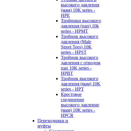
высокого давления
(мам) 10K series -
HPE
Тройники высокого
давления (пап) 10k
series - HPMT
Тройник высокого
давления (Male
Street Tees) 10K
series - HPST
Тройник высокого
давления с отводом
пап 10K series -
HPBT
Тройник высокого
давления (мам) 10K
series - HPT
Крестовое
соединение
высокого давление
(мам) 10K series -
HPCR
Переходники и
муфты