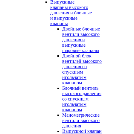
Выпускные
клапаны высокого
давления и блочные
и выпускные
клапаны
Двойные блочные
вентили высокого
давления и
выпускные
шаровые клапаны
Двойной блок
вентилей высокого
давления со
спускным
игольчатым
клапаном
Блочный вентиль
высокого давления
со спускным
игольчатым
клапаном
Манометрические
вентили высокого
давления
Выпускной клапан