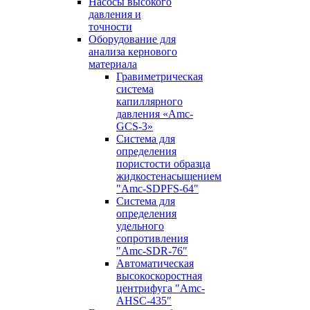
Насосы высокого
давления и
точности
Оборудование для
анализа кернового
материала
Гравиметрическая
система
капиллярного
давления «Amc-
GCS-3»
Система для
определения
пористости образца
жидкостенасыщением
"Amc-SDPFS-64"
Система для
определения
удельного
сопротивления
"Amc-SDR-76"
Автоматическая
высокоскоростная
центрифуга "Amc-
AHSC-435"