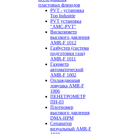
пластовых флюидов
PVT - установка
Top Industrie
PVT установка
"AMC-PVT"
Вискозиметр
высокого давления
AMR-F 1012
Газбустер (система
подготовки газа)
AMR-F 1011
Газометр
автоматический
AMR-F 1002
Охлаждающая
ловушка AMR-F
1006
ПЕНЕТРОМЕТР
ПН-03
Плотномер
высокого давления
DMA-HPM
Сепаратор
визуальный AMR-F