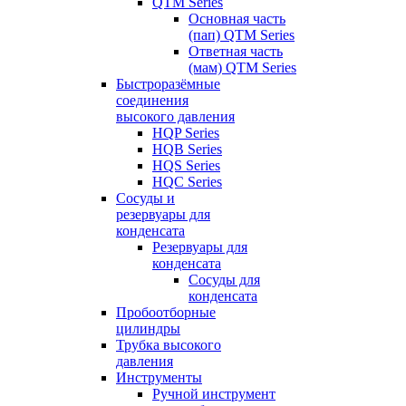
QTM Series
Основная часть
(пап) QTM Series
Ответная часть
(мам) QTM Series
Быстроразёмные
соединения
высокого давления
HQP Series
HQB Series
HQS Series
HQC Series
Сосуды и
резервуары для
конденсата
Резервуары для
конденсата
Сосуды для
конденсата
Пробоотборные
цилиндры
Трубка высокого
давления
Инструменты
Ручной инструмент