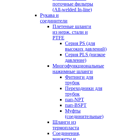
поточные фильтры
(All-welded In-line)
Рукава и
соединители
Плетеные шланги
из нерж. стали и
PTFE
Серия PS (для
высоких давлений)
Серия PLS (низкое
давление)
Многофункциональные
нажимные шланги
Фитинги для
трубок
Переходники для
трубок
пап-NPT
пап-BSPT
Муфты
(соединительные)
Шланги из
термопласта
Соединения,
манжеты и