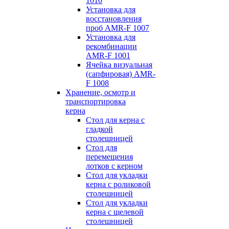
1010
Установка для
восстановления
проб AMR-F 1007
Установка для
рекомбинации
AMR-F 1001
Ячейка визуальная
(сапфировая) AMR-
F 1008
Хранение, осмотр и
транспортировка
керна
Стол для керна с
гладкой
столешницей
Стол для
перемещения
лотков с керном
Стол для укладки
керна с роликовой
столешницей
Стол для укладки
керна с щелевой
столешницей