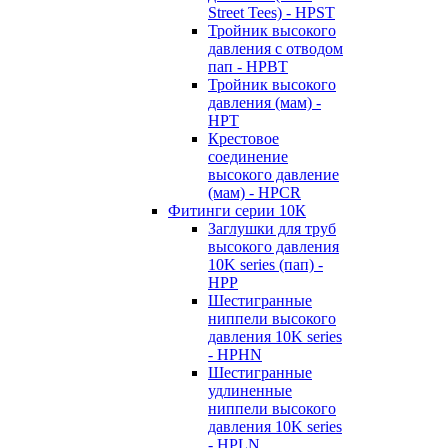
Street Tees) - HPST
Тройник высокого
давления с отводом
пап - HPBT
Тройник высокого
давления (мам) -
HPT
Крестовое
соединение
высокого давление
(мам) - HPCR
Фитинги серии 10К
Заглушки для труб
высокого давления
10K series (пап) -
HPP
Шестигранные
ниппели высокого
давления 10K series
- HPHN
Шестигранные
удлиненные
ниппели высокого
давления 10K series
- HPLN