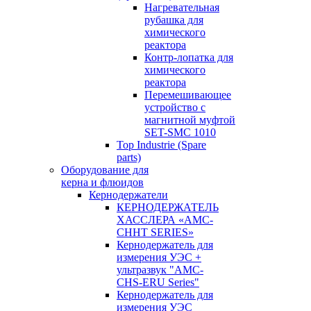
Нагревательная
рубашка для
химического
реактора
Контр-лопатка для
химического
реактора
Перемешивающее
устройство с
магнитной муфтой
SET-SMC 1010
Top Industrie (Spare
parts)
Оборудование для
керна и флюидов
Кернодержатели
КЕРНОДЕРЖАТЕЛЬ
ХАССЛЕРА «AMC-
CHHT SERIES»
Кернодержатель для
измерения УЭС +
ультразвук "AMC-
CHS-ERU Series"
Кернодержатель для
измерения УЭС