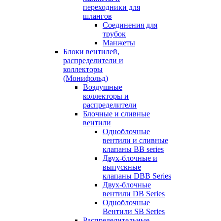
переходники для
шлангов
Соединения для
трубок
Манжеты
Блоки вентилей,
распределители и
коллекторы
(Монифольд)
Воздушные
коллекторы и
распределители
Блочные и сливные
вентили
Одноблочные
вентили и сливные
клапаны BB series
Двух-блочные и
выпускные
клапаны DBB Series
Двух-блочные
вентили DB Series
Одноблочные
Вентили SB Series
Распределительные