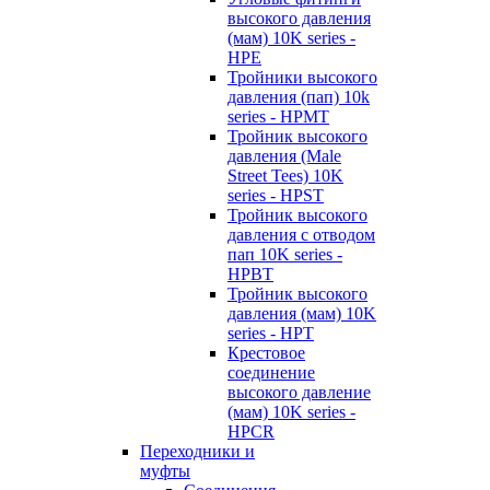
высокого давления
(мам) 10K series -
HPE
Тройники высокого
давления (пап) 10k
series - HPMT
Тройник высокого
давления (Male
Street Tees) 10K
series - HPST
Тройник высокого
давления с отводом
пап 10K series -
HPBT
Тройник высокого
давления (мам) 10K
series - HPT
Крестовое
соединение
высокого давление
(мам) 10K series -
HPCR
Переходники и
муфты