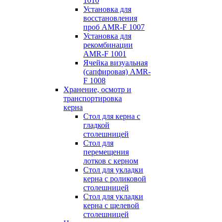
1010
Установка для
восстановления
проб AMR-F 1007
Установка для
рекомбинации
AMR-F 1001
Ячейка визуальная
(сапфировая) AMR-
F 1008
Хранение, осмотр и
транспортировка
керна
Стол для керна с
гладкой
столешницей
Стол для
перемещения
лотков с керном
Стол для укладки
керна с роликовой
столешницей
Стол для укладки
керна с щелевой
столешницей