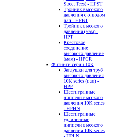
Street Tees) - HPST
Тройник высокого
давления с отводом
пап - HPBT
Тройник высокого
давления (мам) -
HPT
Крестовое
соединение
высокого давление
(мам) - HPCR
Фитинги серии 10К
Заглушки для труб
высокого давления
10K series (пап) -
HPP
Шестигранные
ниппели высокого
давления 10K series
- HPHN
Шестигранные
удлиненные
ниппели высокого
давления 10K series
- HPLN