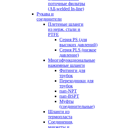
поточные фильтры
(All-welded In-line)
Рукава и
соединители
Плетеные шланги
из нерж. стали и
PTFE
Серия PS (для
высоких давлений)
Серия PLS (низкое
давление)
Многофункциональные
нажимные шланги
Фитинги для
трубок
Переходники для
трубок
пап-NPT
пап-BSPT
Муфты
(соединительные)
Шланги из
термопласта
Соединения,
манжеты и