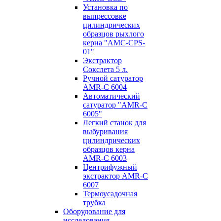
Установка по
выпресcовке
цилиндрических
образцов рыхлого
керна "AMC-CPS-
01"
Экстрактор
Сокслета 5 л.
Ручной сатуратор
AMR-C 6004
Автоматический
сатуратор "AMR-C
6005"
Легкий станок для
выбуривания
цилиндрических
образцов керна
AMR-C 6003
Центрифужный
экстрактор AMR-C
6007
Термоусадочная
трубка
Оборудование для
исследования