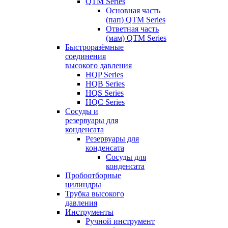
QTM Series
Основная часть
(пап) QTM Series
Ответная часть
(мам) QTM Series
Быстроразёмные
соединения
высокого давления
HQP Series
HQB Series
HQS Series
HQC Series
Сосуды и
резервуары для
конденсата
Резервуары для
конденсата
Сосуды для
конденсата
Пробоотборные
цилиндры
Трубка высокого
давления
Инструменты
Ручной инструмент