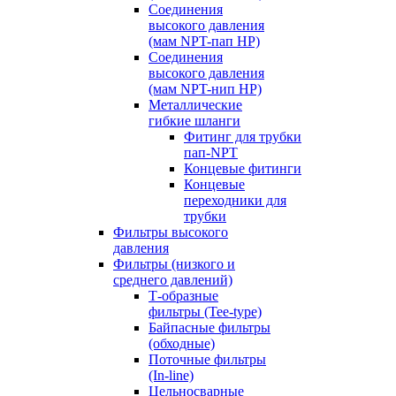
Соединения
высокого давления
(мам NPT-пап HP)
Соединения
высокого давления
(мам NPT-нип HP)
Металлические
гибкие шланги
Фитинг для трубки
пап-NPT
Концевые фитинги
Концевые
переходники для
трубки
Фильтры высокого
давления
Фильтры (низкого и
среднего давлений)
Т-образные
фильтры (Tee-type)
Байпасные фильтры
(обходные)
Поточные фильтры
(In-line)
Цельносварные