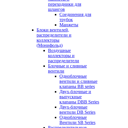
переходники для
шлангов
Соединения для
трубок
Манжеты
Блоки вентилей,
распределители и
коллекторы
(Монифольд)
Воздушные
коллекторы и
распределители
Блочные и сливные
вентили
Одноблочные
вентили и сливные
клапаны BB series
Двух-блочные и
выпускные
клапаны DBB Series
Двух-блочные
вентили DB Series
Одноблочные
Вентили SB Series
Распределительные