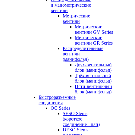
и манометрические
вентили
Метрические
вентили
Метрические
вентили GV Series
Метрические
вентили GR Series
Распределительные
вентили
(манифольд)
Двух-вентильный
блок (манифольд)
Трёх-вентильный
блок (манифольд)
Пяти-вентильный
блок (манифольд)
Быстроразъемные
соединения
QC Series
SESO Stems
(короткое
соединение - пап)
DESO Stems