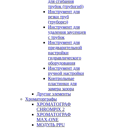
для сгибания
трубок (трубогиб)
Инструмент для
резки труб
(труборез)
Инструмент для
удаления заусенцев
с трубок
Инструмент для
предварительной
настройки
гидравлического
оборудования
Инструмент для
ручной настройки
Контрольные
пластинки для
замера зазора
Другие элементы
Хроматорграфы
ХРОМАТОГРАФ
CHROMPIX 2
ХРОМАТОГРАФ
MAX-ONE
МОДУЛЬ PPU