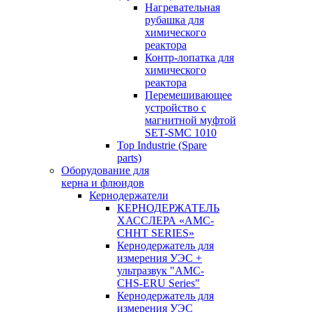
Нагревательная
рубашка для
химического
реактора
Контр-лопатка для
химического
реактора
Перемешивающее
устройство с
магнитной муфтой
SET-SMC 1010
Top Industrie (Spare
parts)
Оборудование для
керна и флюидов
Кернодержатели
КЕРНОДЕРЖАТЕЛЬ
ХАССЛЕРА «AMC-
CHHT SERIES»
Кернодержатель для
измерения УЭС +
ультразвук "AMC-
CHS-ERU Series"
Кернодержатель для
измерения УЭС