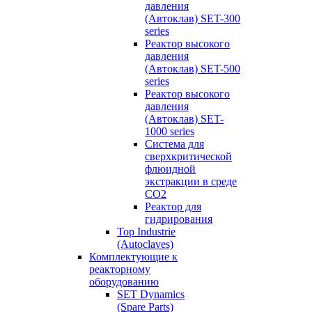
давления
(Автоклав) SET-300
series
Реактор высокого
давления
(Автоклав) SET-500
series
Реактор высокого
давления
(Автоклав) SET-
1000 series
Система для
сверхкритической
флюидной
экстракции в среде
СО2
Реактор для
гидрирования
Top Industrie
(Autoclaves)
Комплектующие к
реакторному
оборудованию
SET Dynamics
(Spare Parts)