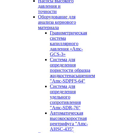
Насосы высокого
давления и
точности
Оборудование для
анализа кернового
материала
Гравиметрическая
система
капиллярного
давления «Amc-
GCS-3»
Система для
определения
пористости образца
жидкостенасыщением
"Amc-SDPFS-64"
Система для
определения
удельного
сопротивления
"Amc-SDR-76"
Автоматическая
высокоскоростная
центрифуга "Amc-
AHSC-435"