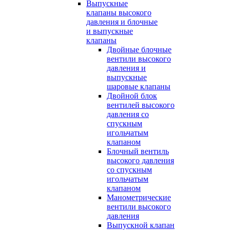
Выпускные
клапаны высокого
давления и блочные
и выпускные
клапаны
Двойные блочные
вентили высокого
давления и
выпускные
шаровые клапаны
Двойной блок
вентилей высокого
давления со
спускным
игольчатым
клапаном
Блочный вентиль
высокого давления
со спускным
игольчатым
клапаном
Манометрические
вентили высокого
давления
Выпускной клапан