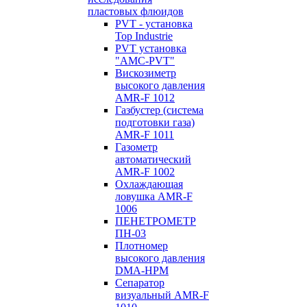
пластовых флюидов
PVT - установка
Top Industrie
PVT установка
"AMC-PVT"
Вискозиметр
высокого давления
AMR-F 1012
Газбустер (система
подготовки газа)
AMR-F 1011
Газометр
автоматический
AMR-F 1002
Охлаждающая
ловушка AMR-F
1006
ПЕНЕТРОМЕТР
ПН-03
Плотномер
высокого давления
DMA-HPM
Сепаратор
визуальный AMR-F