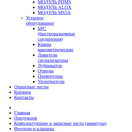
МОДУЛЬ PDMS
МОДУЛЬ ALOX
МОДУЛЬ MS5A
Устьевое
оборудование
БРС
(быстроразъемные
соединения)
Краны
манометрические
Ловители
сигнализаторы
Лубрикатор
Отводы
Превенторы
Уплотнители
Опросные листы
Корзина
Контакты
Главная
Продукция
Комплектующие и запасные части (арматура)
Вентили и клапаны