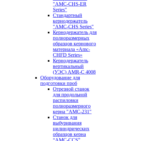
"AMC-CHS-ER
Series"
Стандартный
кернодержатель
"AMC-CHS Series"
Кернодержатель для
полноразмерных
образцов кернового
материала «Amc-
CHFD Series»
Кернодержатель
вертикальный
(УЭС) AMR-C 4008
Оборудование для
подготовки проб
Отрезной станок
для продольной
распиловки
полноразмерного
керна "AMC-231"
Станок для
выбуривания
цилиндрических
образцов керна
“AMC-CCS”