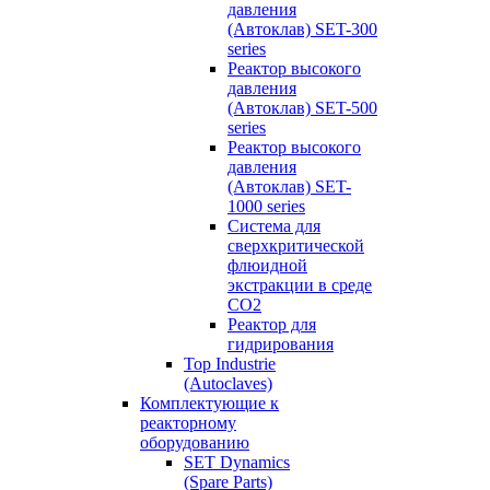
давления
(Автоклав) SET-300
series
Реактор высокого
давления
(Автоклав) SET-500
series
Реактор высокого
давления
(Автоклав) SET-
1000 series
Система для
сверхкритической
флюидной
экстракции в среде
СО2
Реактор для
гидрирования
Top Industrie
(Autoclaves)
Комплектующие к
реакторному
оборудованию
SET Dynamics
(Spare Parts)