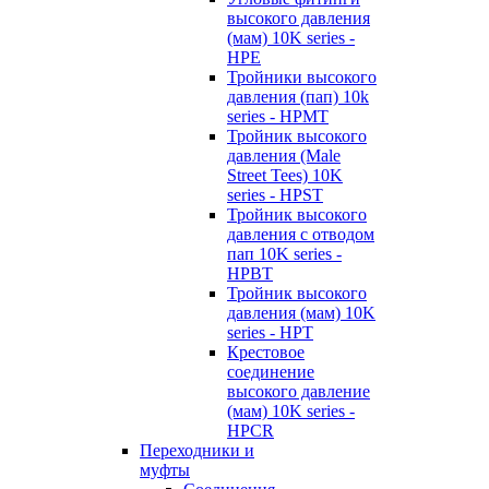
высокого давления
(мам) 10K series -
HPE
Тройники высокого
давления (пап) 10k
series - HPMT
Тройник высокого
давления (Male
Street Tees) 10K
series - HPST
Тройник высокого
давления с отводом
пап 10K series -
HPBT
Тройник высокого
давления (мам) 10K
series - HPT
Крестовое
соединение
высокого давление
(мам) 10K series -
HPCR
Переходники и
муфты