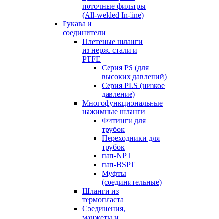
поточные фильтры
(All-welded In-line)
Рукава и
соединители
Плетеные шланги
из нерж. стали и
PTFE
Серия PS (для
высоких давлений)
Серия PLS (низкое
давление)
Многофункциональные
нажимные шланги
Фитинги для
трубок
Переходники для
трубок
пап-NPT
пап-BSPT
Муфты
(соединительные)
Шланги из
термопласта
Соединения,
манжеты и