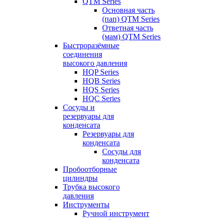
QTM Series
Основная часть
(пап) QTM Series
Ответная часть
(мам) QTM Series
Быстроразёмные
соединения
высокого давления
HQP Series
HQB Series
HQS Series
HQC Series
Сосуды и
резервуары для
конденсата
Резервуары для
конденсата
Сосуды для
конденсата
Пробоотборные
цилиндры
Трубка высокого
давления
Инструменты
Ручной инструмент