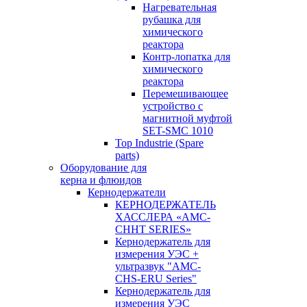
Нагревательная
рубашка для
химического
реактора
Контр-лопатка для
химического
реактора
Перемешивающее
устройство с
магнитной муфтой
SET-SMC 1010
Top Industrie (Spare
parts)
Оборудование для
керна и флюидов
Кернодержатели
КЕРНОДЕРЖАТЕЛЬ
ХАССЛЕРА «AMC-
CHHT SERIES»
Кернодержатель для
измерения УЭС +
ультразвук "AMC-
CHS-ERU Series"
Кернодержатель для
измерения УЭС