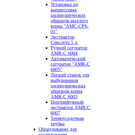
Установка по
выпресcовке
цилиндрических
образцов рыхлого
керна "AMC-CPS-
01"
Экстрактор
Сокслета 5 л.
Ручной сатуратор
AMR-C 6004
Автоматический
сатуратор "AMR-C
6005"
Легкий станок для
выбуривания
цилиндрических
образцов керна
AMR-C 6003
Центрифужный
экстрактор AMR-C
6007
Термоусадочная
трубка
Оборудование для
исследования