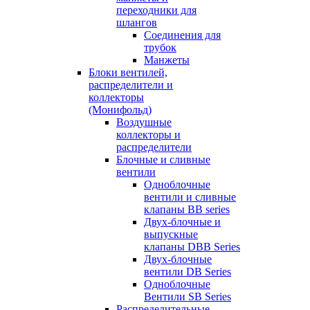
переходники для
шлангов
Соединения для
трубок
Манжеты
Блоки вентилей,
распределители и
коллекторы
(Монифольд)
Воздушные
коллекторы и
распределители
Блочные и сливные
вентили
Одноблочные
вентили и сливные
клапаны BB series
Двух-блочные и
выпускные
клапаны DBB Series
Двух-блочные
вентили DB Series
Одноблочные
Вентили SB Series
Распределительные