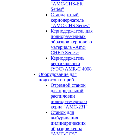
"AMC-CHS-ER
Series"
Стандартный
кернодержатель
"AMC-CHS Series"
Кернодержатель для
полноразмерных
образцов кернового
материала «Amc-
CHFD Series»
Кернодержатель
вертикальный
(УЭС) AMR-C 4008
Оборудование для
подготовки проб
Отрезной станок
для продольной
распиловки
полноразмерного
керна "AMC-231"
Станок для
выбуривания
цилиндрических
образцов керна
“AMC-CCS”