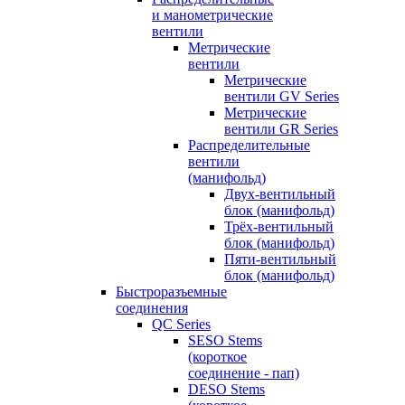
и манометрические
вентили
Метрические
вентили
Метрические
вентили GV Series
Метрические
вентили GR Series
Распределительные
вентили
(манифольд)
Двух-вентильный
блок (манифольд)
Трёх-вентильный
блок (манифольд)
Пяти-вентильный
блок (манифольд)
Быстроразъемные
соединения
QC Series
SESO Stems
(короткое
соединение - пап)
DESO Stems