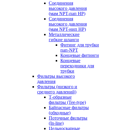
Соединения
высокого давления
(мам NPT-пап HP)
Соединения
высокого давления
(мам NPT-нип HP)
Металлические
гибкие шланги
Фитинг для трубки
пап-NPT
Концевые фитинги
Концевые
переходники для
трубки
Фильтры высокого
давления
Фильтры (низкого и
среднего давлений)
Т-образные
фильтры (Tee-type)
Байпасные фильтры
(обходные)
Поточные фильтры
(In-line)
Цельносварные