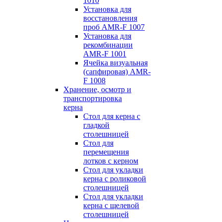
1010
Установка для
восстановления
проб AMR-F 1007
Установка для
рекомбинации
AMR-F 1001
Ячейка визуальная
(сапфировая) AMR-
F 1008
Хранение, осмотр и
транспортировка
керна
Стол для керна с
гладкой
столешницей
Стол для
перемещения
лотков с керном
Стол для укладки
керна с роликовой
столешницей
Стол для укладки
керна с щелевой
столешницей