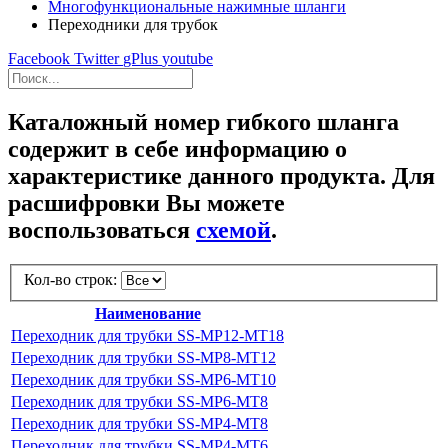
Многофункциональные нажимные шланги
Переходники для трубок
Facebook
Twitter
gPlus
youtube
Каталожный номер гибкого шланга
содержит в себе информацию о
характеристике данного продукта. Для
расшифровки Вы можете
воспользоваться
схемой
.
Кол-во строк:
Наименование
Переходник для трубки SS-MP12-MT18
Переходник для трубки SS-MP8-MT12
Переходник для трубки SS-MP6-MT10
Переходник для трубки SS-MP6-MT8
Переходник для трубки SS-MP4-MT8
Переходник для трубки SS-MP4-MT6