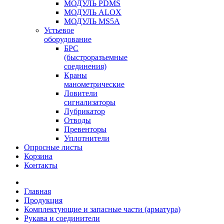
МОДУЛЬ PDMS
МОДУЛЬ ALOX
МОДУЛЬ MS5A
Устьевое
оборудование
БРС
(быстроразъемные
соединения)
Краны
манометрические
Ловители
сигнализаторы
Лубрикатор
Отводы
Превенторы
Уплотнители
Опросные листы
Корзина
Контакты
Главная
Продукция
Комплектующие и запасные части (арматура)
Рукава и соединители