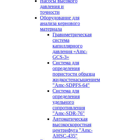
Насосы высокого
давления и
точности
Оборудование для
анализа кернового
материала
Гравиметрическая
система
капиллярного
давления «Amc-
GCS-3»
Система для
определения
пористости образца
жидкостенасыщением
"Amc-SDPFS-64"
Система для
определения
удельного
сопротивления
"Amc-SDR-76"
Автоматическая
высокоскоростная
центрифуга "Amc-
AHSC-435"