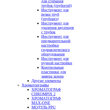
для сгибания
трубок (трубогиб)
Инструмент для
резки труб
(труборез)
Инструмент для
удаления заусенцев
с трубок
Инструмент для
предварительной
настройки
гидравлического
оборудования
Инструмент для
ручной настройки
Контрольные
пластинки для
замера зазора
Другие элементы
Хроматорграфы
ХРОМАТОГРАФ
CHROMPIX 2
ХРОМАТОГРАФ
MAX-ONE
МОДУЛЬ PPU