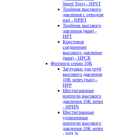
Street Tees) - HPST
Тройник высокого
давления с отводом
пап - HPBT
Тройник высокого
давления (мам) -
HPT
Крестовое
соединение
высокого давление
(мам) - HPCR
Фитинги серии 10К
Заглушки для труб
высокого давления
10K series (пап) -
HPP
Шестигранные
ниппели высокого
давления 10K series
- HPHN
Шестигранные
удлиненные
ниппели высокого
давления 10K series
- HPLN