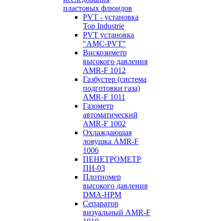
пластовых флюидов
PVT - установка
Top Industrie
PVT установка
"AMC-PVT"
Вискозиметр
высокого давления
AMR-F 1012
Газбустер (система
подготовки газа)
AMR-F 1011
Газометр
автоматический
AMR-F 1002
Охлаждающая
ловушка AMR-F
1006
ПЕНЕТРОМЕТР
ПН-03
Плотномер
высокого давления
DMA-HPM
Сепаратор
визуальный AMR-F