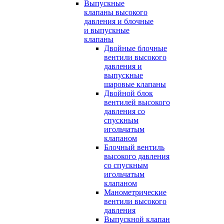
Выпускные
клапаны высокого
давления и блочные
и выпускные
клапаны
Двойные блочные
вентили высокого
давления и
выпускные
шаровые клапаны
Двойной блок
вентилей высокого
давления со
спускным
игольчатым
клапаном
Блочный вентиль
высокого давления
со спускным
игольчатым
клапаном
Манометрические
вентили высокого
давления
Выпускной клапан