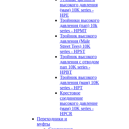
высокого давления
(мам) 10K series -
HPE
Тройники высокого
давления (пап) 10k
series - HPMT
Тройник высокого
давления (Male
Street Tees) 10K
series - HPST
Тройник высокого
давления с отводом
пап 10K series -
HPBT
Тройник высокого
давления (мам) 10K
series - HPT
Крестовое
соединение
высокого давление
(мам) 10K series -
HPCR
Переходники и
муфты