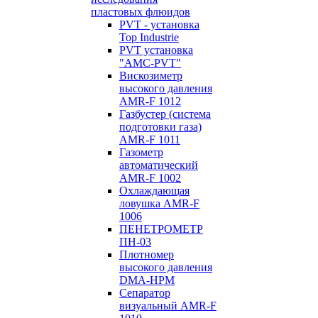
пластовых флюидов
PVT - установка
Top Industrie
PVT установка
"AMC-PVT"
Вискозиметр
высокого давления
AMR-F 1012
Газбустер (система
подготовки газа)
AMR-F 1011
Газометр
автоматический
AMR-F 1002
Охлаждающая
ловушка AMR-F
1006
ПЕНЕТРОМЕТР
ПН-03
Плотномер
высокого давления
DMA-HPM
Сепаратор
визуальный AMR-F