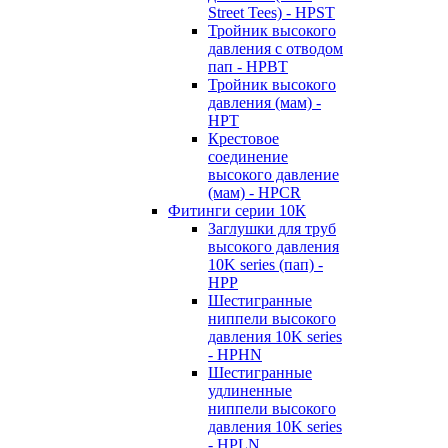
Street Tees) - HPST
Тройник высокого
давления с отводом
пап - HPBT
Тройник высокого
давления (мам) -
HPT
Крестовое
соединение
высокого давление
(мам) - HPCR
Фитинги серии 10К
Заглушки для труб
высокого давления
10K series (пап) -
HPP
Шестигранные
ниппели высокого
давления 10K series
- HPHN
Шестигранные
удлиненные
ниппели высокого
давления 10K series
- HPLN