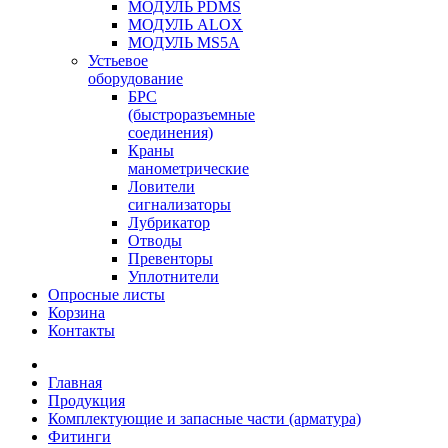
МОДУЛЬ PDMS
МОДУЛЬ ALOX
МОДУЛЬ MS5A
Устьевое
оборудование
БРС
(быстроразъемные
соединения)
Краны
манометрические
Ловители
сигнализаторы
Лубрикатор
Отводы
Превенторы
Уплотнители
Опросные листы
Корзина
Контакты
Главная
Продукция
Комплектующие и запасные части (арматура)
Фитинги