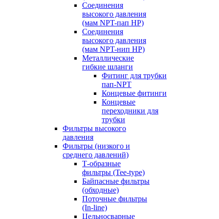
Соединения
высокого давления
(мам NPT-пап HP)
Соединения
высокого давления
(мам NPT-нип HP)
Металлические
гибкие шланги
Фитинг для трубки
пап-NPT
Концевые фитинги
Концевые
переходники для
трубки
Фильтры высокого
давления
Фильтры (низкого и
среднего давлений)
Т-образные
фильтры (Tee-type)
Байпасные фильтры
(обходные)
Поточные фильтры
(In-line)
Цельносварные