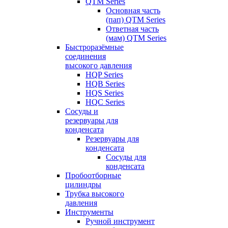
QTM Series
Основная часть
(пап) QTM Series
Ответная часть
(мам) QTM Series
Быстроразёмные
соединения
высокого давления
HQP Series
HQB Series
HQS Series
HQC Series
Сосуды и
резервуары для
конденсата
Резервуары для
конденсата
Сосуды для
конденсата
Пробоотборные
цилиндры
Трубка высокого
давления
Инструменты
Ручной инструмент