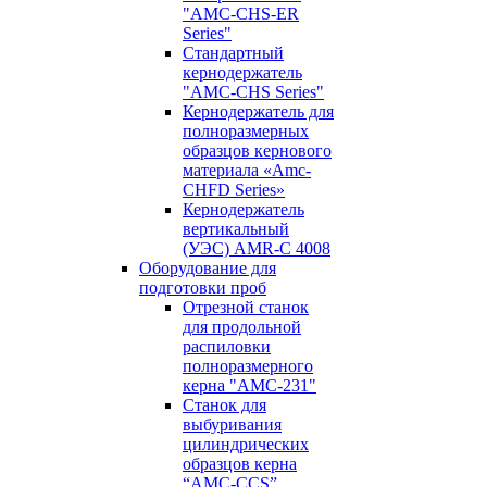
"AMC-CHS-ER
Series"
Стандартный
кернодержатель
"AMC-CHS Series"
Кернодержатель для
полноразмерных
образцов кернового
материала «Amc-
CHFD Series»
Кернодержатель
вертикальный
(УЭС) AMR-C 4008
Оборудование для
подготовки проб
Отрезной станок
для продольной
распиловки
полноразмерного
керна "AMC-231"
Станок для
выбуривания
цилиндрических
образцов керна
“AMC-CCS”