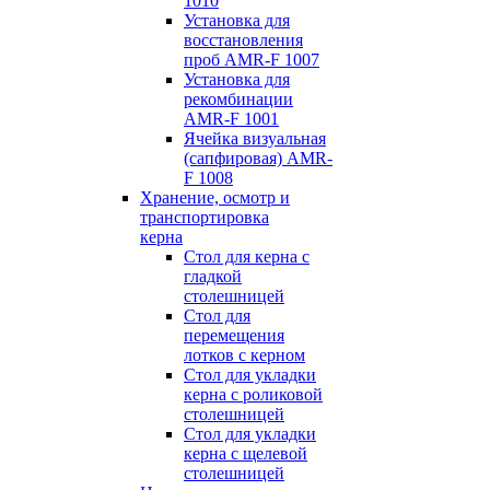
1010
Установка для
восстановления
проб AMR-F 1007
Установка для
рекомбинации
AMR-F 1001
Ячейка визуальная
(сапфировая) AMR-
F 1008
Хранение, осмотр и
транспортировка
керна
Стол для керна с
гладкой
столешницей
Стол для
перемещения
лотков с керном
Стол для укладки
керна с роликовой
столешницей
Стол для укладки
керна с щелевой
столешницей