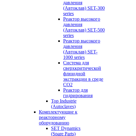
давления
(Автоклав) SET-300
series
Реактор высокого
давления
(Автоклав) SET-500
series
Реактор высокого
давления
(Автоклав) SET-
1000 series
Система для
сверхкритической
флюидной
экстракции в среде
СО2
Реактор для
гидрирования
Top Industrie
(Autoclaves)
Комплектующие к
реакторному
оборудованию
SET Dynamics
(Spare Parts)