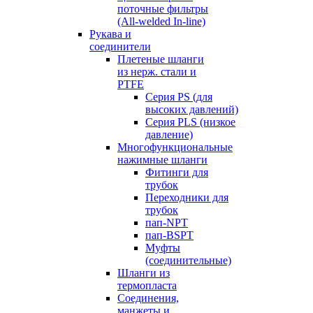
поточные фильтры
(All-welded In-line)
Рукава и
соединители
Плетеные шланги
из нерж. стали и
PTFE
Серия PS (для
высоких давлений)
Серия PLS (низкое
давление)
Многофункциональные
нажимные шланги
Фитинги для
трубок
Переходники для
трубок
пап-NPT
пап-BSPT
Муфты
(соединительные)
Шланги из
термопласта
Соединения,
манжеты и