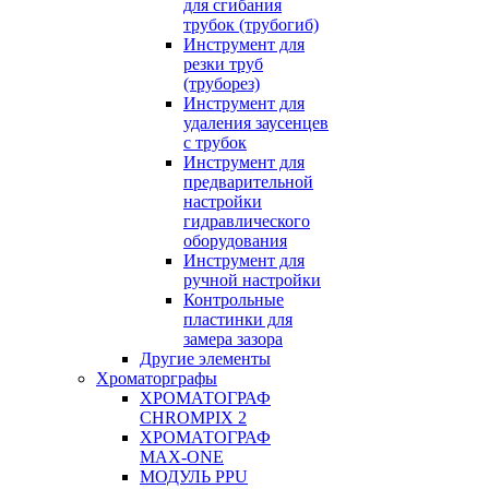
для сгибания
трубок (трубогиб)
Инструмент для
резки труб
(труборез)
Инструмент для
удаления заусенцев
с трубок
Инструмент для
предварительной
настройки
гидравлического
оборудования
Инструмент для
ручной настройки
Контрольные
пластинки для
замера зазора
Другие элементы
Хроматорграфы
ХРОМАТОГРАФ
CHROMPIX 2
ХРОМАТОГРАФ
MAX-ONE
МОДУЛЬ PPU