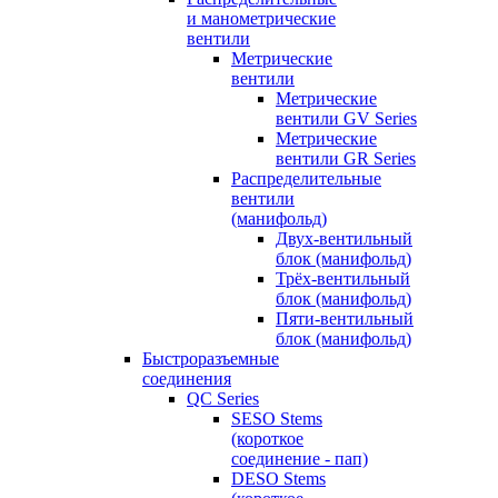
и манометрические
вентили
Метрические
вентили
Метрические
вентили GV Series
Метрические
вентили GR Series
Распределительные
вентили
(манифольд)
Двух-вентильный
блок (манифольд)
Трёх-вентильный
блок (манифольд)
Пяти-вентильный
блок (манифольд)
Быстроразъемные
соединения
QC Series
SESO Stems
(короткое
соединение - пап)
DESO Stems