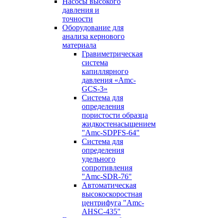
Насосы высокого
давления и
точности
Оборудование для
анализа кернового
материала
Гравиметрическая
система
капиллярного
давления «Amc-
GCS-3»
Система для
определения
пористости образца
жидкостенасыщением
"Amc-SDPFS-64"
Система для
определения
удельного
сопротивления
"Amc-SDR-76"
Автоматическая
высокоскоростная
центрифуга "Amc-
AHSC-435"