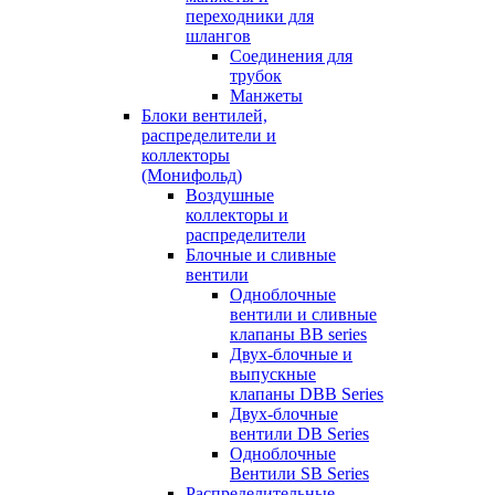
переходники для
шлангов
Соединения для
трубок
Манжеты
Блоки вентилей,
распределители и
коллекторы
(Монифольд)
Воздушные
коллекторы и
распределители
Блочные и сливные
вентили
Одноблочные
вентили и сливные
клапаны BB series
Двух-блочные и
выпускные
клапаны DBB Series
Двух-блочные
вентили DB Series
Одноблочные
Вентили SB Series
Распределительные