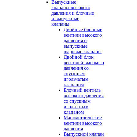
Выпускные
клапаны высокого
давления и блочные
и выпускные
клапаны
Двойные блочные
вентили высокого
давления и
выпускные
шаровые клапаны
Двойной блок
вентилей высокого
давления со
спускным
игольчатым
клапаном
Блочный вентиль
высокого давления
со спускным
игольчатым
клапаном
Манометрические
вентили высокого
давления
Выпускной клапан