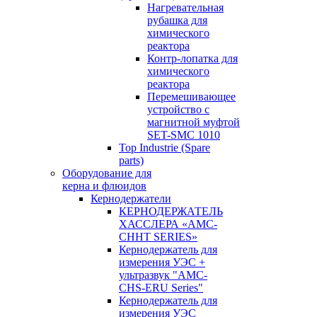
Нагревательная
рубашка для
химического
реактора
Контр-лопатка для
химического
реактора
Перемешивающее
устройство с
магнитной муфтой
SET-SMC 1010
Top Industrie (Spare
parts)
Оборудование для
керна и флюидов
Кернодержатели
КЕРНОДЕРЖАТЕЛЬ
ХАССЛЕРА «AMC-
CHHT SERIES»
Кернодержатель для
измерения УЭС +
ультразвук "AMC-
CHS-ERU Series"
Кернодержатель для
измерения УЭС