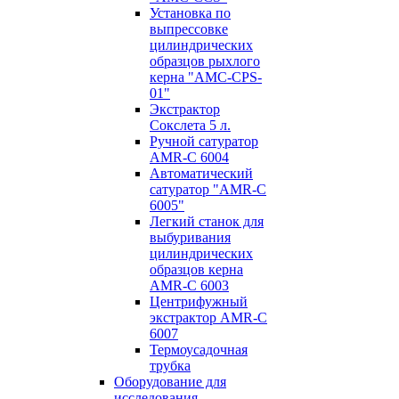
Установка по
выпресcовке
цилиндрических
образцов рыхлого
керна "AMC-CPS-
01"
Экстрактор
Сокслета 5 л.
Ручной сатуратор
AMR-C 6004
Автоматический
сатуратор "AMR-C
6005"
Легкий станок для
выбуривания
цилиндрических
образцов керна
AMR-C 6003
Центрифужный
экстрактор AMR-C
6007
Термоусадочная
трубка
Оборудование для
исследования