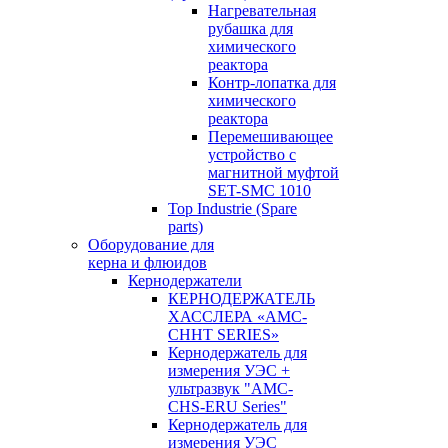
Нагревательная
рубашка для
химического
реактора
Контр-лопатка для
химического
реактора
Перемешивающее
устройство с
магнитной муфтой
SET-SMC 1010
Top Industrie (Spare
parts)
Оборудование для
керна и флюидов
Кернодержатели
КЕРНОДЕРЖАТЕЛЬ
ХАССЛЕРА «AMC-
CHHT SERIES»
Кернодержатель для
измерения УЭС +
ультразвук "AMC-
CHS-ERU Series"
Кернодержатель для
измерения УЭС