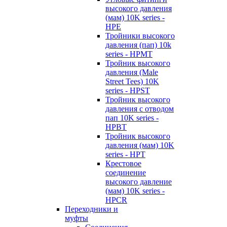
высокого давления
(мам) 10K series -
HPE
Тройники высокого
давления (пап) 10k
series - HPMT
Тройник высокого
давления (Male
Street Tees) 10K
series - HPST
Тройник высокого
давления с отводом
пап 10K series -
HPBT
Тройник высокого
давления (мам) 10K
series - HPT
Крестовое
соединение
высокого давление
(мам) 10K series -
HPCR
Переходники и
муфты