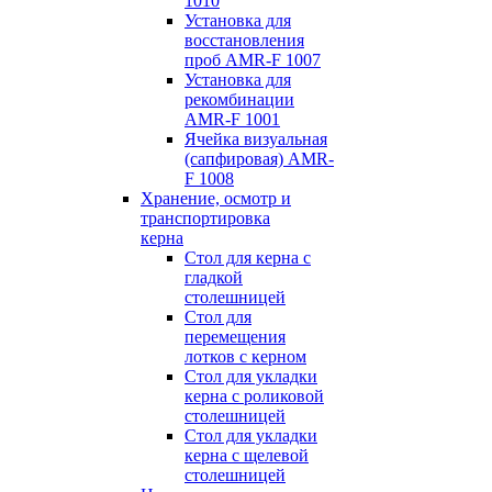
1010
Установка для
восстановления
проб AMR-F 1007
Установка для
рекомбинации
AMR-F 1001
Ячейка визуальная
(сапфировая) AMR-
F 1008
Хранение, осмотр и
транспортировка
керна
Стол для керна с
гладкой
столешницей
Стол для
перемещения
лотков с керном
Стол для укладки
керна с роликовой
столешницей
Стол для укладки
керна с щелевой
столешницей