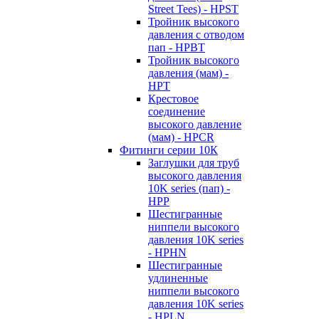
Street Tees) - HPST
Тройник высокого
давления с отводом
пап - HPBT
Тройник высокого
давления (мам) -
HPT
Крестовое
соединение
высокого давление
(мам) - HPCR
Фитинги серии 10К
Заглушки для труб
высокого давления
10K series (пап) -
HPP
Шестигранные
ниппели высокого
давления 10K series
- HPHN
Шестигранные
удлиненные
ниппели высокого
давления 10K series
- HPLN