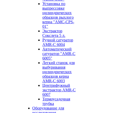
Установка по
выпресcовке
цилиндрических
образцов рыхлого
керна "AMC-CPS-
01"
Экстрактор
Сокслета 5 л.
Ручной сатуратор
AMR-C 6004
Автоматический
сатуратор "AMR-C
6005"
Легкий станок для
выбуривания
цилиндрических
образцов керна
AMR-C 6003
Центрифужный
экстрактор AMR-C
6007
Термоусадочная
трубка
Оборудование для
исследования