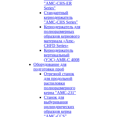
"AMC-CHS-ER
Series"
Стандартный
кернодержатель
"AMC-CHS Series"
Кернодержатель для
полноразмерных
образцов кернового
материала «Amc-
CHFD Series»
Кернодержатель
вертикальный
(УЭС) AMR-C 4008
Оборудование для
подготовки проб
Отрезной станок
для продольной
распиловки
полноразмерного
керна "AMC-231"
Станок для
выбуривания
цилиндрических
образцов керна
“AMC-CCS”