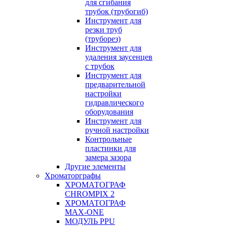
для сгибания
трубок (трубогиб)
Инструмент для
резки труб
(труборез)
Инструмент для
удаления заусенцев
с трубок
Инструмент для
предварительной
настройки
гидравлического
оборудования
Инструмент для
ручной настройки
Контрольные
пластинки для
замера зазора
Другие элементы
Хроматорграфы
ХРОМАТОГРАФ
CHROMPIX 2
ХРОМАТОГРАФ
MAX-ONE
МОДУЛЬ PPU