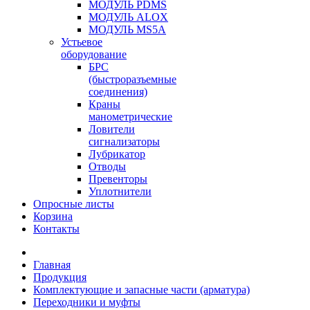
МОДУЛЬ PDMS
МОДУЛЬ ALOX
МОДУЛЬ MS5A
Устьевое
оборудование
БРС
(быстроразъемные
соединения)
Краны
манометрические
Ловители
сигнализаторы
Лубрикатор
Отводы
Превенторы
Уплотнители
Опросные листы
Корзина
Контакты
Главная
Продукция
Комплектующие и запасные части (арматура)
Переходники и муфты