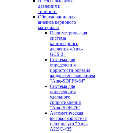
Насосы высокого
давления и
точности
Оборудование для
анализа кернового
материала
Гравиметрическая
система
капиллярного
давления «Amc-
GCS-3»
Система для
определения
пористости образца
жидкостенасыщением
"Amc-SDPFS-64"
Система для
определения
удельного
сопротивления
"Amc-SDR-76"
Автоматическая
высокоскоростная
центрифуга "Amc-
AHSC-435"