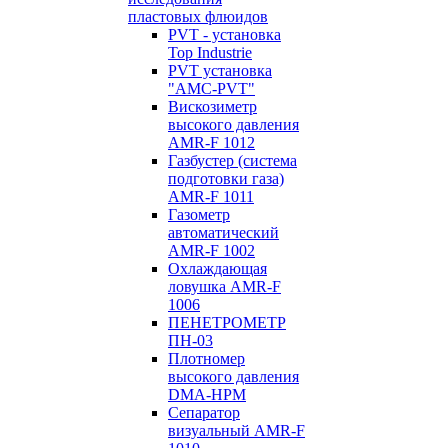
пластовых флюидов
PVT - установка
Top Industrie
PVT установка
"AMC-PVT"
Вискозиметр
высокого давления
AMR-F 1012
Газбустер (система
подготовки газа)
AMR-F 1011
Газометр
автоматический
AMR-F 1002
Охлаждающая
ловушка AMR-F
1006
ПЕНЕТРОМЕТР
ПН-03
Плотномер
высокого давления
DMA-HPM
Сепаратор
визуальный AMR-F