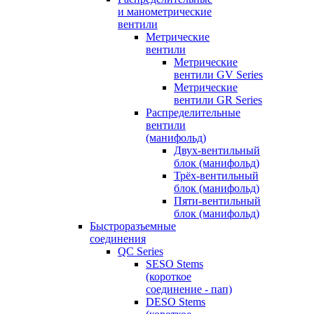
и манометрические
вентили
Метрические
вентили
Метрические
вентили GV Series
Метрические
вентили GR Series
Распределительные
вентили
(манифольд)
Двух-вентильный
блок (манифольд)
Трёх-вентильный
блок (манифольд)
Пяти-вентильный
блок (манифольд)
Быстроразъемные
соединения
QC Series
SESO Stems
(короткое
соединение - пап)
DESO Stems