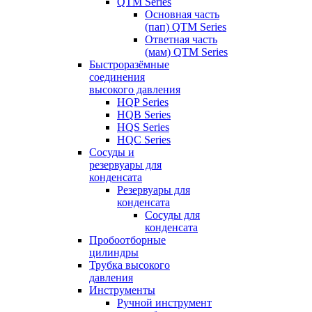
QTM Series
Основная часть
(пап) QTM Series
Ответная часть
(мам) QTM Series
Быстроразёмные
соединения
высокого давления
HQP Series
HQB Series
HQS Series
HQC Series
Сосуды и
резервуары для
конденсата
Резервуары для
конденсата
Сосуды для
конденсата
Пробоотборные
цилиндры
Трубка высокого
давления
Инструменты
Ручной инструмент