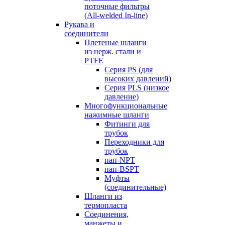
поточные фильтры
(All-welded In-line)
Рукава и
соединители
Плетеные шланги
из нерж. стали и
PTFE
Серия PS (для
высоких давлений)
Серия PLS (низкое
давление)
Многофункциональные
нажимные шланги
Фитинги для
трубок
Переходники для
трубок
пап-NPT
пап-BSPT
Муфты
(соединительные)
Шланги из
термопласта
Соединения,
манжеты и