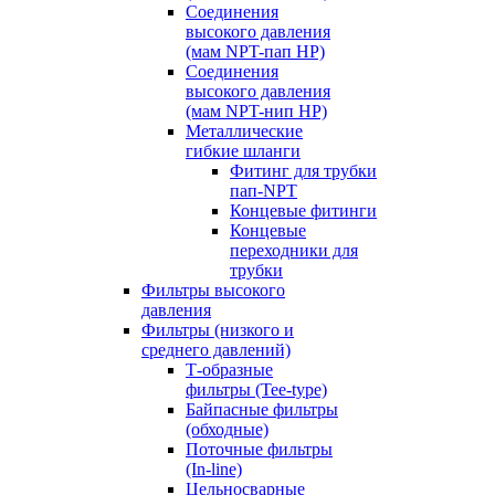
Соединения
высокого давления
(мам NPT-пап HP)
Соединения
высокого давления
(мам NPT-нип HP)
Металлические
гибкие шланги
Фитинг для трубки
пап-NPT
Концевые фитинги
Концевые
переходники для
трубки
Фильтры высокого
давления
Фильтры (низкого и
среднего давлений)
Т-образные
фильтры (Tee-type)
Байпасные фильтры
(обходные)
Поточные фильтры
(In-line)
Цельносварные