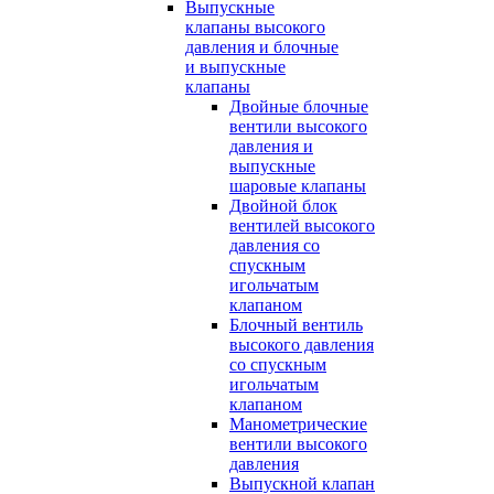
Выпускные
клапаны высокого
давления и блочные
и выпускные
клапаны
Двойные блочные
вентили высокого
давления и
выпускные
шаровые клапаны
Двойной блок
вентилей высокого
давления со
спускным
игольчатым
клапаном
Блочный вентиль
высокого давления
со спускным
игольчатым
клапаном
Манометрические
вентили высокого
давления
Выпускной клапан