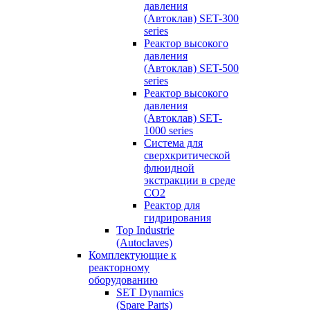
давления
(Автоклав) SET-300
series
Реактор высокого
давления
(Автоклав) SET-500
series
Реактор высокого
давления
(Автоклав) SET-
1000 series
Система для
сверхкритической
флюидной
экстракции в среде
СО2
Реактор для
гидрирования
Top Industrie
(Autoclaves)
Комплектующие к
реакторному
оборудованию
SET Dynamics
(Spare Parts)