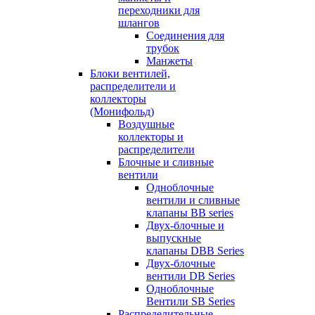
переходники для
шлангов
Соединения для
трубок
Манжеты
Блоки вентилей,
распределители и
коллекторы
(Монифольд)
Воздушные
коллекторы и
распределители
Блочные и сливные
вентили
Одноблочные
вентили и сливные
клапаны BB series
Двух-блочные и
выпускные
клапаны DBB Series
Двух-блочные
вентили DB Series
Одноблочные
Вентили SB Series
Распределительные