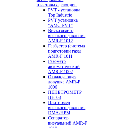
пластовых флюидов
PVT - установка
Top Industrie
PVT установка
"AMC-PVT"
Вискозиметр
высокого давления
AMR-F 1012
Газбустер (система
подготовки газа)
AMR-F 1011
Газометр
автоматический
AMR-F 1002
Охлаждающая
ловушка AMR-F
1006
ПЕНЕТРОМЕТР
ПН-03
Плотномер
высокого давления
DMA-HPM
Сепаратор
визуальный AMR-F