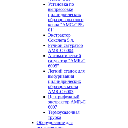
Установка по
выпресcовке
цилиндрических
образцов рыхлого
керна "AMC-CPS-
01"
Экстрактор
Сокслета 5 л.
Ручной сатуратор
AMR-C 6004
Автоматический
сатуратор "AMR-C
6005"
Легкий станок для
выбуривания
цилиндрических
образцов керна
AMR-C 6003
Центрифужный
экстрактор AMR-C
6007
Термоусадочная
трубка
Оборудование для
исследования