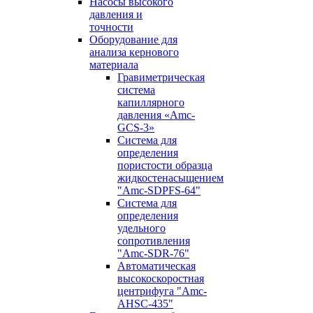
Насосы высокого
давления и
точности
Оборудование для
анализа кернового
материала
Гравиметрическая
система
капиллярного
давления «Amc-
GCS-3»
Система для
определения
пористости образца
жидкостенасыщением
"Amc-SDPFS-64"
Система для
определения
удельного
сопротивления
"Amc-SDR-76"
Автоматическая
высокоскоростная
центрифуга "Amc-
AHSC-435"