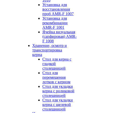
1010
Установка для
восстановления
проб AMR-F 1007
Установка для
рекомбинации
AMR-F 1001
Ячейка визуальная
(сапфировая) AMR-
F 1008
Хранение, осмотр и
транспортировка
керна
Стол для керна с
гладкой
столешницей
Стол для
перемещения
лотков с керном
Стол для укладки
керна с роликовой
столешницей
Стол для укладки
керна с щелевой
столешницей