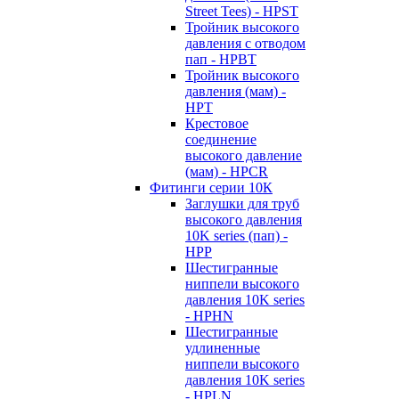
Street Tees) - HPST
Тройник высокого
давления с отводом
пап - HPBT
Тройник высокого
давления (мам) -
HPT
Крестовое
соединение
высокого давление
(мам) - HPCR
Фитинги серии 10К
Заглушки для труб
высокого давления
10K series (пап) -
HPP
Шестигранные
ниппели высокого
давления 10K series
- HPHN
Шестигранные
удлиненные
ниппели высокого
давления 10K series
- HPLN