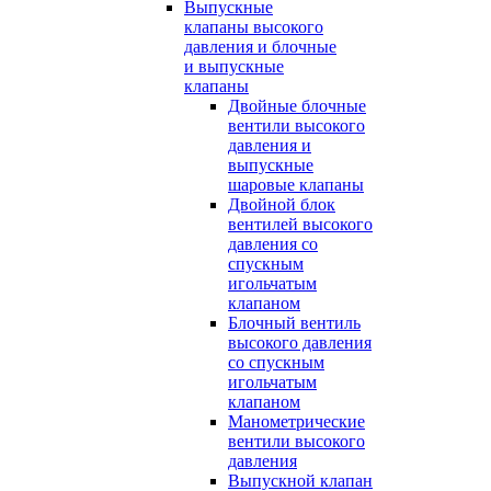
Выпускные
клапаны высокого
давления и блочные
и выпускные
клапаны
Двойные блочные
вентили высокого
давления и
выпускные
шаровые клапаны
Двойной блок
вентилей высокого
давления со
спускным
игольчатым
клапаном
Блочный вентиль
высокого давления
со спускным
игольчатым
клапаном
Манометрические
вентили высокого
давления
Выпускной клапан