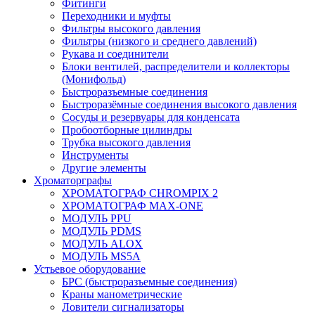
Фитинги
Переходники и муфты
Фильтры высокого давления
Фильтры (низкого и среднего давлений)
Рукава и соединители
Блоки вентилей, распределители и коллекторы
(Монифольд)
Быстроразъемные соединения
Быстроразёмные соединения высокого давления
Сосуды и резервуары для конденсата
Пробоотборные цилиндры
Трубка высокого давления
Инструменты
Другие элементы
Хроматорграфы
ХРОМАТОГРАФ CHROMPIX 2
ХРОМАТОГРАФ MAX-ONE
МОДУЛЬ PPU
МОДУЛЬ PDMS
МОДУЛЬ ALOX
МОДУЛЬ MS5A
Устьевое оборудование
БРС (быстроразъемные соединения)
Краны манометрические
Ловители сигнализаторы