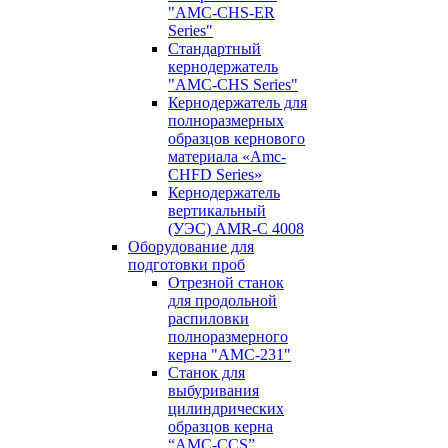
"AMC-CHS-ER
Series"
Стандартный
кернодержатель
"AMC-CHS Series"
Кернодержатель для
полноразмерных
образцов кернового
материала «Amc-
CHFD Series»
Кернодержатель
вертикальный
(УЭС) AMR-C 4008
Оборудование для
подготовки проб
Отрезной станок
для продольной
распиловки
полноразмерного
керна "AMC-231"
Станок для
выбуривания
цилиндрических
образцов керна
“AMC-CCS”