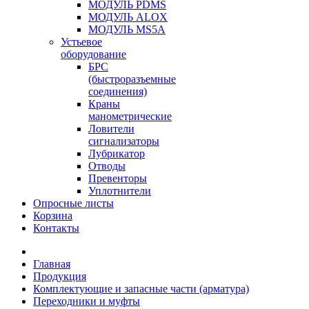
МОДУЛЬ PDMS
МОДУЛЬ ALOX
МОДУЛЬ MS5A
Устьевое
оборудование
БРС
(быстроразъемные
соединения)
Краны
манометрические
Ловители
сигнализаторы
Лубрикатор
Отводы
Превенторы
Уплотнители
Опросные листы
Корзина
Контакты
Главная
Продукция
Комплектующие и запасные части (арматура)
Переходники и муфты