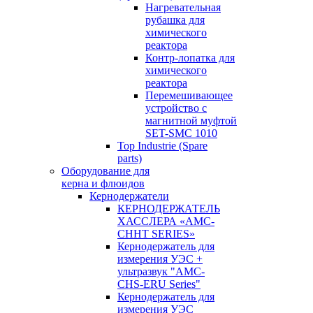
Нагревательная
рубашка для
химического
реактора
Контр-лопатка для
химического
реактора
Перемешивающее
устройство с
магнитной муфтой
SET-SMC 1010
Top Industrie (Spare
parts)
Оборудование для
керна и флюидов
Кернодержатели
КЕРНОДЕРЖАТЕЛЬ
ХАССЛЕРА «AMC-
CHHT SERIES»
Кернодержатель для
измерения УЭС +
ультразвук "AMC-
CHS-ERU Series"
Кернодержатель для
измерения УЭС