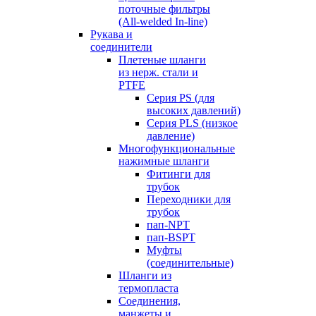
поточные фильтры
(All-welded In-line)
Рукава и
соединители
Плетеные шланги
из нерж. стали и
PTFE
Серия PS (для
высоких давлений)
Серия PLS (низкое
давление)
Многофункциональные
нажимные шланги
Фитинги для
трубок
Переходники для
трубок
пап-NPT
пап-BSPT
Муфты
(соединительные)
Шланги из
термопласта
Соединения,
манжеты и