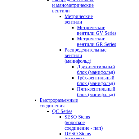
и манометрические
вентили
Метрические
вентили
Метрические
вентили GV Series
Метрические
вентили GR Series
Распределительные
вентили
(манифольд)
Двух-вентильный
блок (манифольд)
Трёх-вентильный
блок (манифольд)
Пяти-вентильный
блок (манифольд)
Быстроразъемные
соединения
QC Series
SESO Stems
(короткое
соединение - пап)
DESO Stems