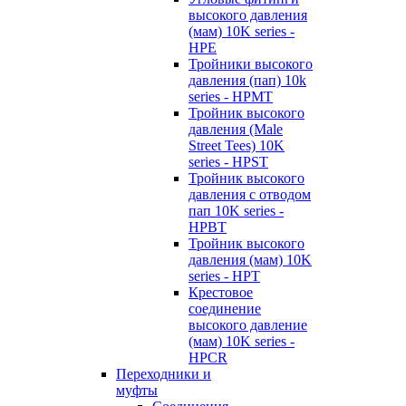
высокого давления
(мам) 10K series -
HPE
Тройники высокого
давления (пап) 10k
series - HPMT
Тройник высокого
давления (Male
Street Tees) 10K
series - HPST
Тройник высокого
давления с отводом
пап 10K series -
HPBT
Тройник высокого
давления (мам) 10K
series - HPT
Крестовое
соединение
высокого давление
(мам) 10K series -
HPCR
Переходники и
муфты