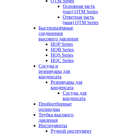
QTM Series
Основная часть
(пап) QTM Series
Ответная часть
(мам) QTM Series
Быстроразёмные
соединения
высокого давления
HQP Series
HQB Series
HQS Series
HQC Series
Сосуды и
резервуары для
конденсата
Резервуары для
конденсата
Сосуды для
конденсата
Пробоотборные
цилиндры
Трубка высокого
давления
Инструменты
Ручной инструмент