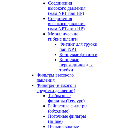
Соединения
высокого давления
(мам NPT-пап HP)
Соединения
высокого давления
(мам NPT-нип HP)
Металлические
гибкие шланги
Фитинг для трубки
пап-NPT
Концевые фитинги
Концевые
переходники для
трубки
Фильтры высокого
давления
Фильтры (низкого и
среднего давлений)
Т-образные
фильтры (Tee-type)
Байпасные фильтры
(обходные)
Поточные фильтры
(In-line)
Цельносварные