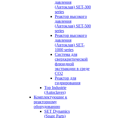
давления
(Автоклав) SET-300
series
Реактор высокого
давления
(Автоклав) SET-500
series
Реактор высокого
давления
(Автоклав) SET-
1000 series
Система для
сверхкритической
флюидной
экстракции в среде
СО2
Реактор для
гидрирования
Top Industrie
(Autoclaves)
Комплектующие к
реакторному
оборудованию
SET Dynamics
(Spare Parts)