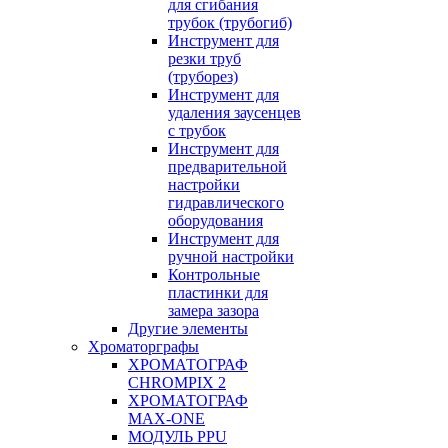
для сгибания
трубок (трубогиб)
Инструмент для
резки труб
(труборез)
Инструмент для
удаления заусенцев
с трубок
Инструмент для
предварительной
настройки
гидравлического
оборудования
Инструмент для
ручной настройки
Контрольные
пластинки для
замера зазора
Другие элементы
Хроматорграфы
ХРОМАТОГРАФ
CHROMPIX 2
ХРОМАТОГРАФ
MAX-ONE
МОДУЛЬ PPU