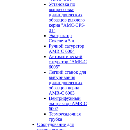
Установка по
выпресcовке
цилиндрических
образцов рыхлого
керна "AMC-CPS-
01"
Экстрактор
Сокслета 5 л.
Ручной сатуратор
AMR-C 6004
Автоматический
сатуратор "AMR-C
6005"
Легкий станок для
выбуривания
цилиндрических
образцов керна
AMR-C 6003
Центрифужный
экстрактор AMR-C
6007
Термоусадочная
трубка
Оборудование для
исследования