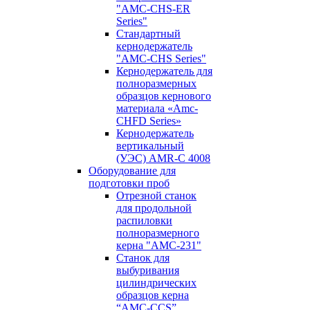
"AMC-CHS-ER
Series"
Стандартный
кернодержатель
"AMC-CHS Series"
Кернодержатель для
полноразмерных
образцов кернового
материала «Amc-
CHFD Series»
Кернодержатель
вертикальный
(УЭС) AMR-C 4008
Оборудование для
подготовки проб
Отрезной станок
для продольной
распиловки
полноразмерного
керна "AMC-231"
Станок для
выбуривания
цилиндрических
образцов керна
“AMC-CCS”