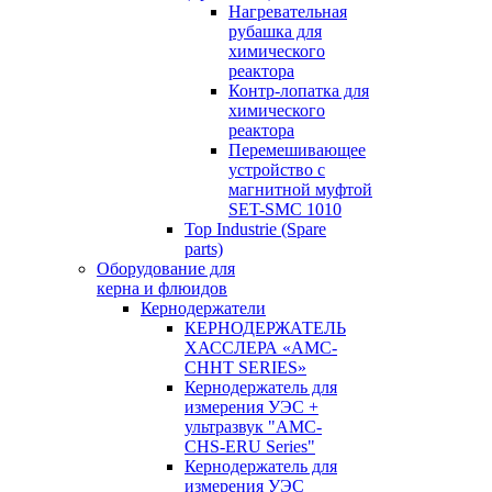
Нагревательная
рубашка для
химического
реактора
Контр-лопатка для
химического
реактора
Перемешивающее
устройство с
магнитной муфтой
SET-SMC 1010
Top Industrie (Spare
parts)
Оборудование для
керна и флюидов
Кернодержатели
КЕРНОДЕРЖАТЕЛЬ
ХАССЛЕРА «AMC-
CHHT SERIES»
Кернодержатель для
измерения УЭС +
ультразвук "AMC-
CHS-ERU Series"
Кернодержатель для
измерения УЭС