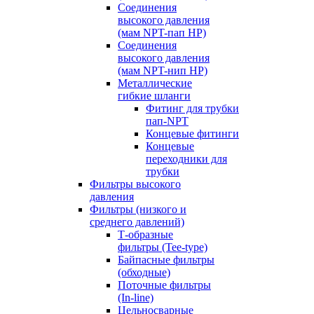
Соединения
высокого давления
(мам NPT-пап HP)
Соединения
высокого давления
(мам NPT-нип HP)
Металлические
гибкие шланги
Фитинг для трубки
пап-NPT
Концевые фитинги
Концевые
переходники для
трубки
Фильтры высокого
давления
Фильтры (низкого и
среднего давлений)
Т-образные
фильтры (Tee-type)
Байпасные фильтры
(обходные)
Поточные фильтры
(In-line)
Цельносварные