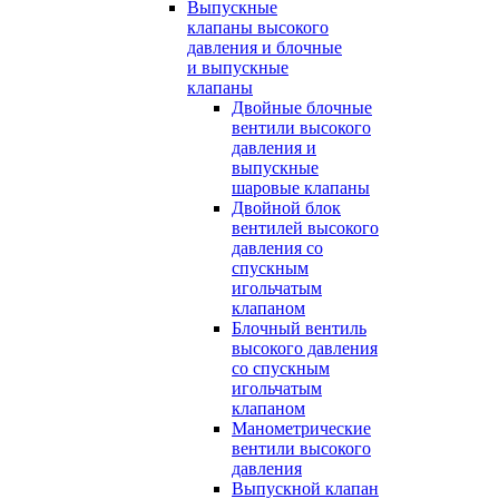
Выпускные
клапаны высокого
давления и блочные
и выпускные
клапаны
Двойные блочные
вентили высокого
давления и
выпускные
шаровые клапаны
Двойной блок
вентилей высокого
давления со
спускным
игольчатым
клапаном
Блочный вентиль
высокого давления
со спускным
игольчатым
клапаном
Манометрические
вентили высокого
давления
Выпускной клапан