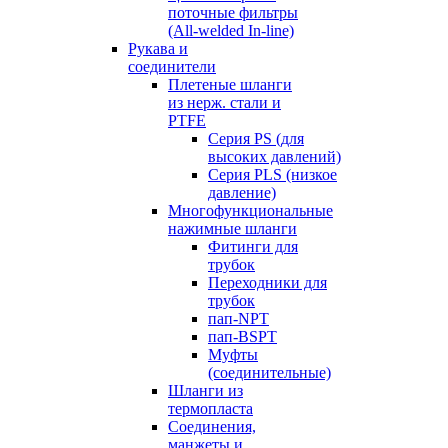
поточные фильтры
(All-welded In-line)
Рукава и
соединители
Плетеные шланги
из нерж. стали и
PTFE
Серия PS (для
высоких давлений)
Серия PLS (низкое
давление)
Многофункциональные
нажимные шланги
Фитинги для
трубок
Переходники для
трубок
пап-NPT
пап-BSPT
Муфты
(соединительные)
Шланги из
термопласта
Соединения,
манжеты и