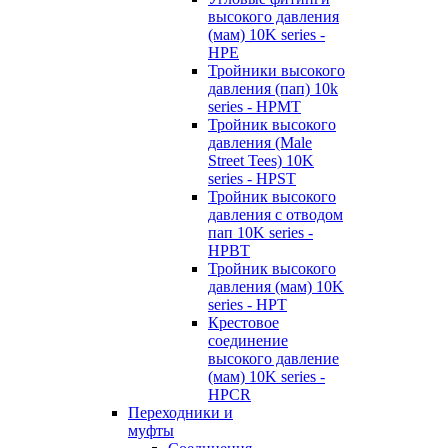
высокого давления
(мам) 10K series -
HPE
Тройники высокого
давления (пап) 10k
series - HPMT
Тройник высокого
давления (Male
Street Tees) 10K
series - HPST
Тройник высокого
давления с отводом
пап 10K series -
HPBT
Тройник высокого
давления (мам) 10K
series - HPT
Крестовое
соединение
высокого давление
(мам) 10K series -
HPCR
Переходники и
муфты