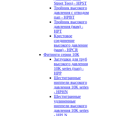
Street Tees) - HPST
Тройник высокого
давления с отводом
пап - HPBT
Тройник высокого
давления (мам) -
HPT
Крестовое
соединение
высокого давление
(мам) - HPCR
Фитинги серии 10К
Заглушки для труб
высокого давления
10K series (пап) -
HPP
Шестигранные
ниппели высокого
давления 10K series
- HPHN
Шестигранные
удлиненные
ниппели высокого
давления 10K series
- HPLN