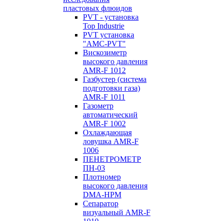
пластовых флюидов
PVT - установка
Top Industrie
PVT установка
"AMC-PVT"
Вискозиметр
высокого давления
AMR-F 1012
Газбустер (система
подготовки газа)
AMR-F 1011
Газометр
автоматический
AMR-F 1002
Охлаждающая
ловушка AMR-F
1006
ПЕНЕТРОМЕТР
ПН-03
Плотномер
высокого давления
DMA-HPM
Сепаратор
визуальный AMR-F