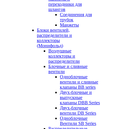
переходники для
шлангов
Соединения для
трубок
Манжеты
Блоки вентилей,
распределители и
коллекторы
(Монифольд)
Воздушные
коллекторы и
распределители
Блочные и сливные
вентили
Одноблочные
вентили и сливные
клапаны BB series
Двух-блочные и
выпускные
клапаны DBB Series
Двух-блочные
вентили DB Series
Одноблочные
Вентили SB Series
Распределительные