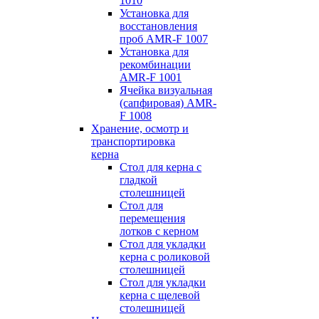
1010
Установка для
восстановления
проб AMR-F 1007
Установка для
рекомбинации
AMR-F 1001
Ячейка визуальная
(сапфировая) AMR-
F 1008
Хранение, осмотр и
транспортировка
керна
Стол для керна с
гладкой
столешницей
Стол для
перемещения
лотков с керном
Стол для укладки
керна с роликовой
столешницей
Стол для укладки
керна с щелевой
столешницей