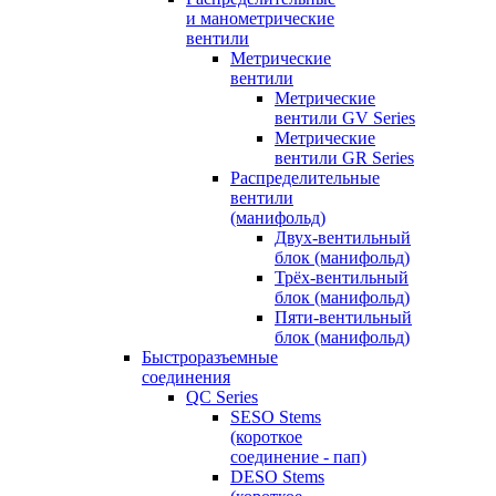
и манометрические
вентили
Метрические
вентили
Метрические
вентили GV Series
Метрические
вентили GR Series
Распределительные
вентили
(манифольд)
Двух-вентильный
блок (манифольд)
Трёх-вентильный
блок (манифольд)
Пяти-вентильный
блок (манифольд)
Быстроразъемные
соединения
QC Series
SESO Stems
(короткое
соединение - пап)
DESO Stems