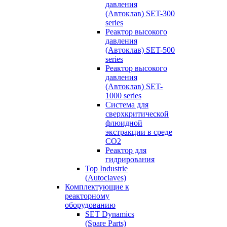
давления
(Автоклав) SET-300
series
Реактор высокого
давления
(Автоклав) SET-500
series
Реактор высокого
давления
(Автоклав) SET-
1000 series
Система для
сверхкритической
флюидной
экстракции в среде
СО2
Реактор для
гидрирования
Top Industrie
(Autoclaves)
Комплектующие к
реакторному
оборудованию
SET Dynamics
(Spare Parts)