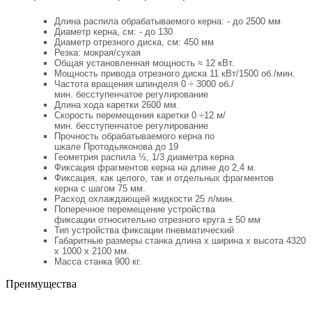
Длина распила обрабатываемого керна: - до 2500 мм
Диаметр керна, см: - до 130
Диаметр отрезного диска, см: 450 мм
Резка: мокрая/сухая
Общая установленная мощность ≈ 12 кВт.
Мощность привода отрезного диска 11 кВт/1500 об./мин.
Частота вращения шпинделя 0 ÷ 3000 об./
мин. бесступенчатое регулирование
Длина хода каретки 2600 мм.
Скорость перемещения каретки 0 ÷12 м/
мин. бесступенчатое регулирование
Прочность обрабатываемого керна по
шкале Протодьяконова до 19
Геометрия распила ½, 1/3 диаметра керна
Фиксация фрагментов керна на длине до 2,4 м.
Фиксация, как целого, так и отдельных фрагментов
керна с шагом 75 мм.
Расход охлаждающей жидкости 25 л/мин.
Поперечное перемещение устройства
фиксации относительно отрезного круга ± 50 мм
Тип устройства фиксации пневматический
Габаритные размеры станка длина х ширина х высота 4320
х 1000 х 2100 мм.
Масса станка 900 кг.
Преимущества