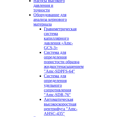
Насосы высокого
давления и
точности
Оборудование для
анализа кернового
материала
Гравиметрическая
система
капиллярного
давления «Amc-
GCS-3»
Система для
определения
пористости образца
жидкостенасыщением
"Amc-SDPFS-64"
Система для
определения
удельного
сопротивления
"Amc-SDR-76"
Автоматическая
высокоскоростная
центрифуга "Amc-
AHSC-435"