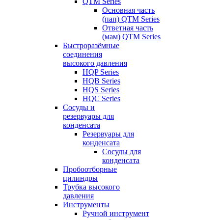
QTM Series
Основная часть
(пап) QTM Series
Ответная часть
(мам) QTM Series
Быстроразёмные
соединения
высокого давления
HQP Series
HQB Series
HQS Series
HQC Series
Сосуды и
резервуары для
конденсата
Резервуары для
конденсата
Сосуды для
конденсата
Пробоотборные
цилиндры
Трубка высокого
давления
Инструменты
Ручной инструмент