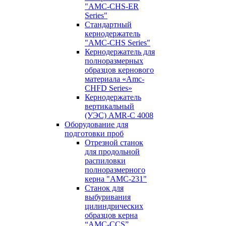
"AMC-CHS-ER
Series"
Стандартный
кернодержатель
"AMC-CHS Series"
Кернодержатель для
полноразмерных
образцов кернового
материала «Amc-
CHFD Series»
Кернодержатель
вертикальный
(УЭС) AMR-C 4008
Оборудование для
подготовки проб
Отрезной станок
для продольной
распиловки
полноразмерного
керна "AMC-231"
Станок для
выбуривания
цилиндрических
образцов керна
“AMC-CCS”