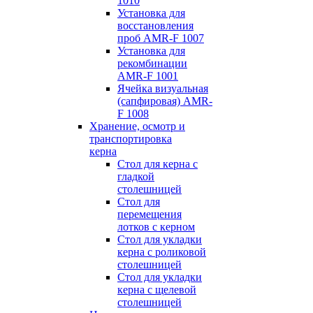
1010
Установка для
восстановления
проб AMR-F 1007
Установка для
рекомбинации
AMR-F 1001
Ячейка визуальная
(сапфировая) AMR-
F 1008
Хранение, осмотр и
транспортировка
керна
Стол для керна с
гладкой
столешницей
Стол для
перемещения
лотков с керном
Стол для укладки
керна с роликовой
столешницей
Стол для укладки
керна с щелевой
столешницей