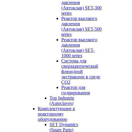
давления
(Автоклав) SET-300
series
Реактор высокого
давления
(Автоклав) SET-500
series
Реактор высокого
давления
(Автоклав) SET-
1000 series
Система для
сверхкритической
флюидной
экстракции в среде
СО2
Реактор для
гидрирования
Top Industrie
(Autoclaves)
Комплектующие к
реакторному
оборудованию
SET Dynamics
(Spare Parts)