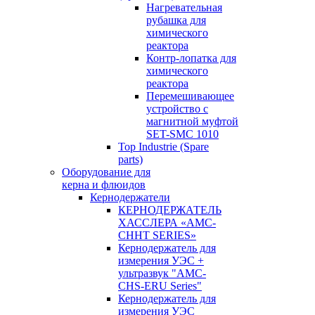
Нагревательная
рубашка для
химического
реактора
Контр-лопатка для
химического
реактора
Перемешивающее
устройство с
магнитной муфтой
SET-SMC 1010
Top Industrie (Spare
parts)
Оборудование для
керна и флюидов
Кернодержатели
КЕРНОДЕРЖАТЕЛЬ
ХАССЛЕРА «AMC-
CHHT SERIES»
Кернодержатель для
измерения УЭС +
ультразвук "AMC-
CHS-ERU Series"
Кернодержатель для
измерения УЭС