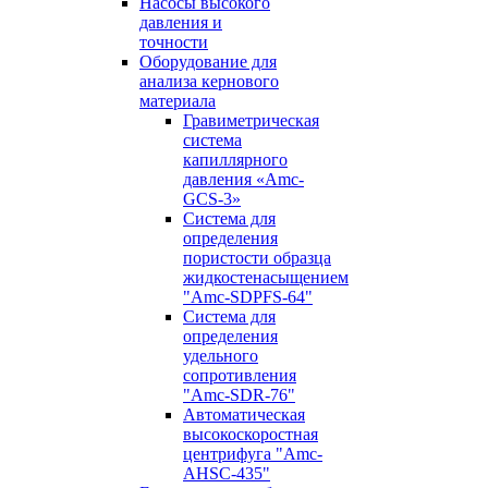
Насосы высокого
давления и
точности
Оборудование для
анализа кернового
материала
Гравиметрическая
система
капиллярного
давления «Amc-
GCS-3»
Система для
определения
пористости образца
жидкостенасыщением
"Amc-SDPFS-64"
Система для
определения
удельного
сопротивления
"Amc-SDR-76"
Автоматическая
высокоскоростная
центрифуга "Amc-
AHSC-435"