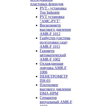
пластовых флюидов
PVT - установка
Top Industrie
PVT установка
"AMC-PVT"
Вискозиметр
высокого давления
AMR-F 1012
Газбустер (система
подготовки газа)
AMR-F 1011
Газометр
автоматический
AMR-F 1002
Охлаждающая
ловушка AMR-F
1006
ПЕНЕТРОМЕТР
ПН-03
Плотномер
высокого давления
DMA-HPM
Сепаратор
визуальный AMR-F