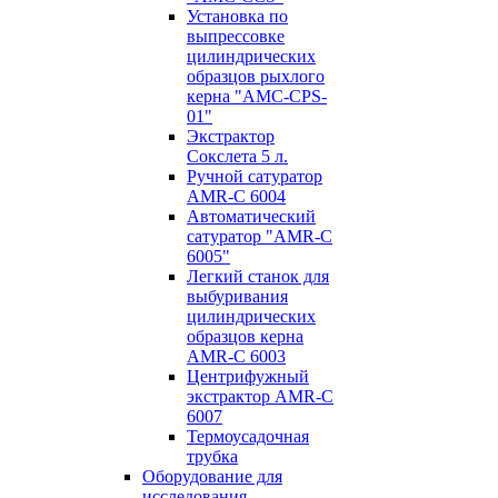
Установка по
выпресcовке
цилиндрических
образцов рыхлого
керна "AMC-CPS-
01"
Экстрактор
Сокслета 5 л.
Ручной сатуратор
AMR-C 6004
Автоматический
сатуратор "AMR-C
6005"
Легкий станок для
выбуривания
цилиндрических
образцов керна
AMR-C 6003
Центрифужный
экстрактор AMR-C
6007
Термоусадочная
трубка
Оборудование для
исследования