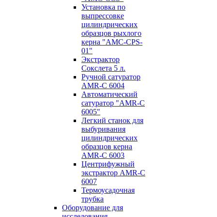
Установка по
выпресcовке
цилиндрических
образцов рыхлого
керна "AMC-CPS-
01"
Экстрактор
Сокслета 5 л.
Ручной сатуратор
AMR-C 6004
Автоматический
сатуратор "AMR-C
6005"
Легкий станок для
выбуривания
цилиндрических
образцов керна
AMR-C 6003
Центрифужный
экстрактор AMR-C
6007
Термоусадочная
трубка
Оборудование для
исследования