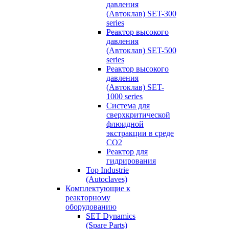
давления
(Автоклав) SET-300
series
Реактор высокого
давления
(Автоклав) SET-500
series
Реактор высокого
давления
(Автоклав) SET-
1000 series
Система для
сверхкритической
флюидной
экстракции в среде
СО2
Реактор для
гидрирования
Top Industrie
(Autoclaves)
Комплектующие к
реакторному
оборудованию
SET Dynamics
(Spare Parts)