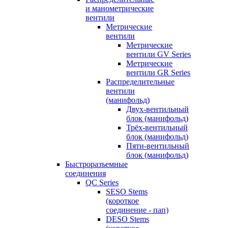
и манометрические
вентили
Метрические
вентили
Метрические
вентили GV Series
Метрические
вентили GR Series
Распределительные
вентили
(манифольд)
Двух-вентильный
блок (манифольд)
Трёх-вентильный
блок (манифольд)
Пяти-вентильный
блок (манифольд)
Быстроразъемные
соединения
QC Series
SESO Stems
(короткое
соединение - пап)
DESO Stems