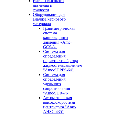
Насосы высокого
давления и
точности
Оборудование для
анализа кернового
материала
Гравиметрическая
система
капиллярного
давления «Amc-
GCS-3»
Система для
определения
пористости образца
жидкостенасыщением
"Amc-SDPFS-64"
Система для
определения
удельного
сопротивления
"Amc-SDR-76"
Автоматическая
высокоскоростная
центрифуга "Amc-
AHSC-435"