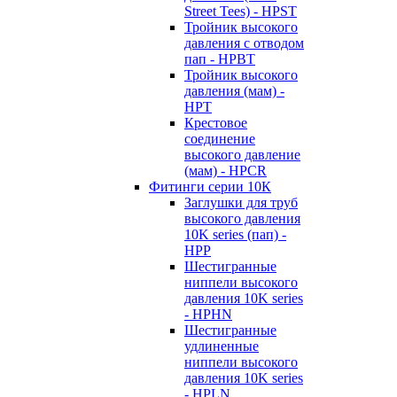
Street Tees) - HPST
Тройник высокого
давления с отводом
пап - HPBT
Тройник высокого
давления (мам) -
HPT
Крестовое
соединение
высокого давление
(мам) - HPCR
Фитинги серии 10К
Заглушки для труб
высокого давления
10K series (пап) -
HPP
Шестигранные
ниппели высокого
давления 10K series
- HPHN
Шестигранные
удлиненные
ниппели высокого
давления 10K series
- HPLN