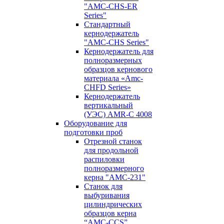
"AMC-CHS-ER
Series"
Стандартный
кернодержатель
"AMC-CHS Series"
Кернодержатель для
полноразмерных
образцов кернового
материала «Amc-
CHFD Series»
Кернодержатель
вертикальный
(УЭС) AMR-C 4008
Оборудование для
подготовки проб
Отрезной станок
для продольной
распиловки
полноразмерного
керна "AMC-231"
Станок для
выбуривания
цилиндрических
образцов керна
“AMC-CCS”