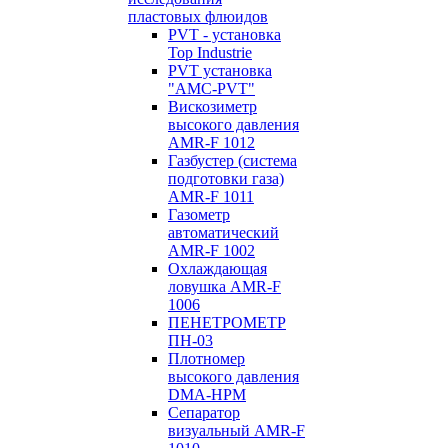
пластовых флюидов
PVT - установка
Top Industrie
PVT установка
"AMC-PVT"
Вискозиметр
высокого давления
AMR-F 1012
Газбустер (система
подготовки газа)
AMR-F 1011
Газометр
автоматический
AMR-F 1002
Охлаждающая
ловушка AMR-F
1006
ПЕНЕТРОМЕТР
ПН-03
Плотномер
высокого давления
DMA-HPM
Сепаратор
визуальный AMR-F