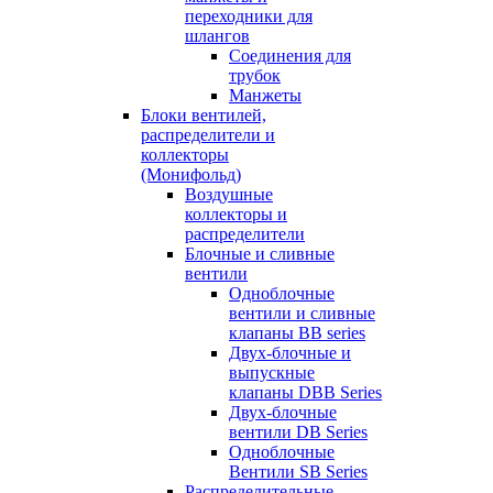
переходники для
шлангов
Соединения для
трубок
Манжеты
Блоки вентилей,
распределители и
коллекторы
(Монифольд)
Воздушные
коллекторы и
распределители
Блочные и сливные
вентили
Одноблочные
вентили и сливные
клапаны BB series
Двух-блочные и
выпускные
клапаны DBB Series
Двух-блочные
вентили DB Series
Одноблочные
Вентили SB Series
Распределительные