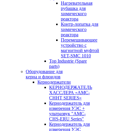
Нагревательная
рубашка для
химического
реактора
Контр-лопатка для
химического
реактора
Перемешивающее
устройство с
магнитной муфтой
SET-SMC 1010
Top Industrie (Spare
parts)
Оборудование для
керна и флюидов
Кернодержатели
КЕРНОДЕРЖАТЕЛЬ
ХАССЛЕРА «AMC-
CHHT SERIES»
Кернодержатель для
измерения УЭС +
ультразвук "AMC-
CHS-ERU Series"
Кернодержатель для
измерения УЭС