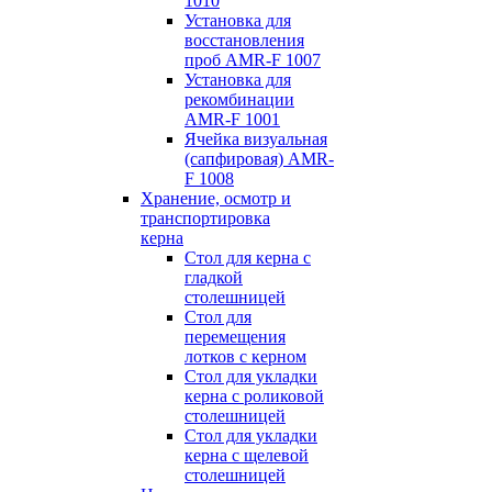
1010
Установка для
восстановления
проб AMR-F 1007
Установка для
рекомбинации
AMR-F 1001
Ячейка визуальная
(сапфировая) AMR-
F 1008
Хранение, осмотр и
транспортировка
керна
Стол для керна с
гладкой
столешницей
Стол для
перемещения
лотков с керном
Стол для укладки
керна с роликовой
столешницей
Стол для укладки
керна с щелевой
столешницей