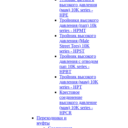
высокого давления
(мам) 10K series -
HPE
Тройники высокого
давления (пап) 10k
series - HPMT
Тройник высокого
давления (Male
Street Tees) 10K
series - HPST
Тройник высокого
давления с отводом
пап 10K series -
HPBT
Тройник высокого
давления (мам) 10K
series - HPT
Крестовое
соединение
высокого давление
(мам) 10K series -
HPCR
Переходники и
муфты