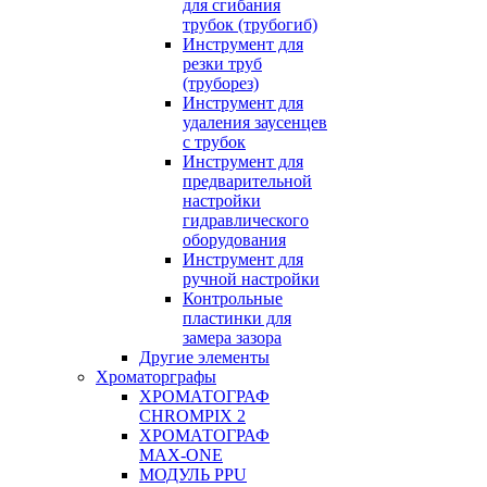
для сгибания
трубок (трубогиб)
Инструмент для
резки труб
(труборез)
Инструмент для
удаления заусенцев
с трубок
Инструмент для
предварительной
настройки
гидравлического
оборудования
Инструмент для
ручной настройки
Контрольные
пластинки для
замера зазора
Другие элементы
Хроматорграфы
ХРОМАТОГРАФ
CHROMPIX 2
ХРОМАТОГРАФ
MAX-ONE
МОДУЛЬ PPU