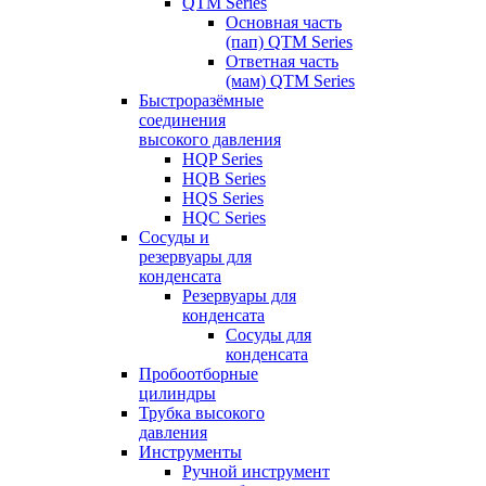
QTM Series
Основная часть
(пап) QTM Series
Ответная часть
(мам) QTM Series
Быстроразёмные
соединения
высокого давления
HQP Series
HQB Series
HQS Series
HQC Series
Сосуды и
резервуары для
конденсата
Резервуары для
конденсата
Сосуды для
конденсата
Пробоотборные
цилиндры
Трубка высокого
давления
Инструменты
Ручной инструмент