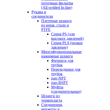
поточные фильтры
(All-welded In-line)
Рукава и
соединители
Плетеные шланги
из нерж. стали и
PTFE
Серия PS (для
высоких давлений)
Серия PLS (низкое
давление)
Многофункциональные
нажимные шланги
Фитинги для
трубок
Переходники для
трубок
пап-NPT
пап-BSPT
Муфты
(соединительные)
Шланги из
термопласта
Соединения,
манжеты и