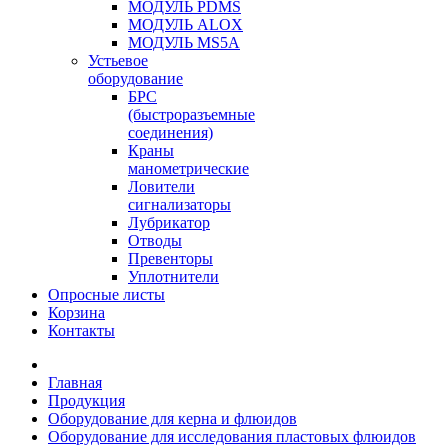
МОДУЛЬ PDMS
МОДУЛЬ ALOX
МОДУЛЬ MS5A
Устьевое
оборудование
БРС
(быстроразъемные
соединения)
Краны
манометрические
Ловители
сигнализаторы
Лубрикатор
Отводы
Превенторы
Уплотнители
Опросные листы
Корзина
Контакты
Главная
Продукция
Оборудование для керна и флюидов
Оборудование для исследования пластовых флюидов