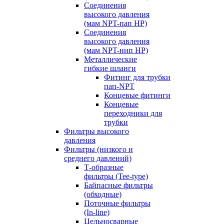
Соединения
высокого давления
(мам NPT-пап HP)
Соединения
высокого давления
(мам NPT-нип HP)
Металлические
гибкие шланги
Фитинг для трубки
пап-NPT
Концевые фитинги
Концевые
переходники для
трубки
Фильтры высокого
давления
Фильтры (низкого и
среднего давлений)
Т-образные
фильтры (Tee-type)
Байпасные фильтры
(обходные)
Поточные фильтры
(In-line)
Цельносварные