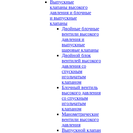
Выпускные
клапаны высокого
давления и блочные
и выпускные
клапаны
Двойные блочные
вентили высокого
давления и
выпускные
шаровые клапаны
Двойной блок
вентилей высокого
давления со
спускным
игольчатым
клапаном
Блочный вентиль
высокого давления
со спускным
игольчатым
клапаном
Манометрические
вентили высокого
давления
Выпускной клапан