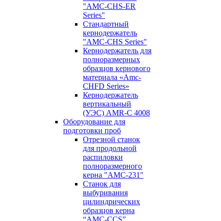
"AMC-CHS-ER
Series"
Стандартный
кернодержатель
"AMC-CHS Series"
Кернодержатель для
полноразмерных
образцов кернового
материала «Amc-
CHFD Series»
Кернодержатель
вертикальный
(УЭС) AMR-C 4008
Оборудование для
подготовки проб
Отрезной станок
для продольной
распиловки
полноразмерного
керна "AMC-231"
Станок для
выбуривания
цилиндрических
образцов керна
“AMC-CCS”