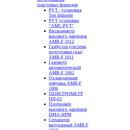
пластовых флюидов
PVT - установка
Top Industrie
PVT установка
"AMC-PVT"
Вискозиметр
высокого давления
AMR-F 1012
Газбустер (система
подготовки газа)
AMR-F 1011
Газометр
автоматический
AMR-F 1002
Охлаждающая
ловушка AMR-F
1006
ПЕНЕТРОМЕТР
ПН-03
Плотномер
высокого давления
DMA-HPM
Сепаратор
визуальный AMR-F