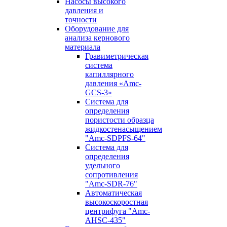
Насосы высокого
давления и
точности
Оборудование для
анализа кернового
материала
Гравиметрическая
система
капиллярного
давления «Amc-
GCS-3»
Система для
определения
пористости образца
жидкостенасыщением
"Amc-SDPFS-64"
Система для
определения
удельного
сопротивления
"Amc-SDR-76"
Автоматическая
высокоскоростная
центрифуга "Amc-
AHSC-435"