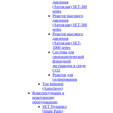
давления
(Автоклав) SET-300
series
Реактор высокого
давления
(Автоклав) SET-500
series
Реактор высокого
давления
(Автоклав) SET-
1000 series
Система для
сверхкритической
флюидной
экстракции в среде
СО2
Реактор для
гидрирования
Top Industrie
(Autoclaves)
Комплектующие к
реакторному
оборудованию
SET Dynamics
(Spare Parts)