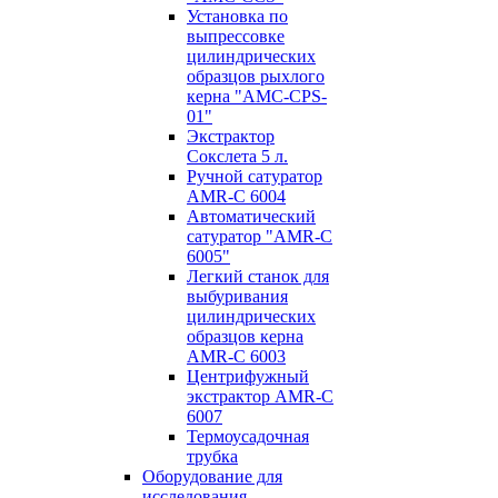
Установка по
выпресcовке
цилиндрических
образцов рыхлого
керна "AMC-CPS-
01"
Экстрактор
Сокслета 5 л.
Ручной сатуратор
AMR-C 6004
Автоматический
сатуратор "AMR-C
6005"
Легкий станок для
выбуривания
цилиндрических
образцов керна
AMR-C 6003
Центрифужный
экстрактор AMR-C
6007
Термоусадочная
трубка
Оборудование для
исследования