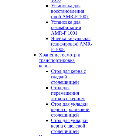
1010
Установка для
восстановления
проб AMR-F 1007
Установка для
рекомбинации
AMR-F 1001
Ячейка визуальная
(сапфировая) AMR-
F 1008
Хранение, осмотр и
транспортировка
керна
Стол для керна с
гладкой
столешницей
Стол для
перемещения
лотков с керном
Стол для укладки
керна с роликовой
столешницей
Стол для укладки
керна с щелевой
столешницей