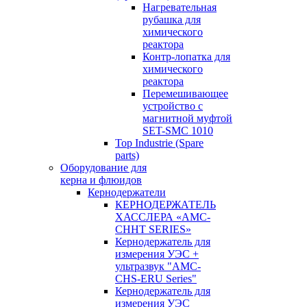
Нагревательная
рубашка для
химического
реактора
Контр-лопатка для
химического
реактора
Перемешивающее
устройство с
магнитной муфтой
SET-SMC 1010
Top Industrie (Spare
parts)
Оборудование для
керна и флюидов
Кернодержатели
КЕРНОДЕРЖАТЕЛЬ
ХАССЛЕРА «AMC-
CHHT SERIES»
Кернодержатель для
измерения УЭС +
ультразвук "AMC-
CHS-ERU Series"
Кернодержатель для
измерения УЭС