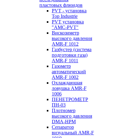
пластовых флюидов
PVT - установка
Top Industrie
PVT установка
"AMC-PVT"
Вискозиметр
высокого давления
AMR-F 1012
Газбустер (система
подготовки газа)
AMR-F 1011
Газометр
автоматический
AMR-F 1002
Охлаждающая
ловушка AMR-F
1006
ПЕНЕТРОМЕТР
ПН-03
Плотномер
высокого давления
DMA-HPM
Сепаратор
визуальный AMR-F