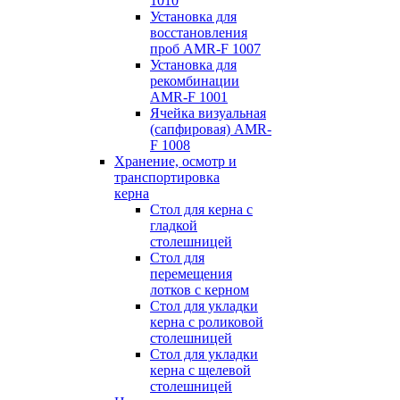
1010
Установка для
восстановления
проб AMR-F 1007
Установка для
рекомбинации
AMR-F 1001
Ячейка визуальная
(сапфировая) AMR-
F 1008
Хранение, осмотр и
транспортировка
керна
Стол для керна с
гладкой
столешницей
Стол для
перемещения
лотков с керном
Стол для укладки
керна с роликовой
столешницей
Стол для укладки
керна с щелевой
столешницей