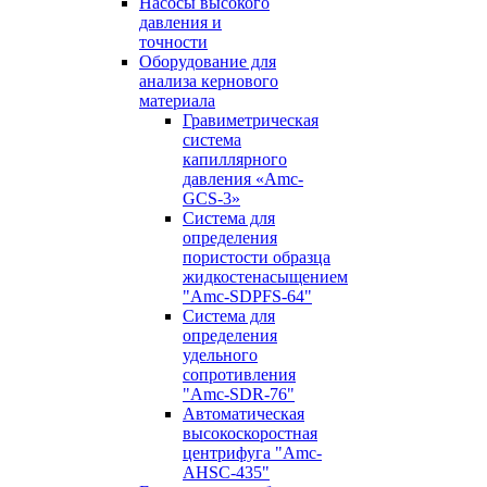
Насосы высокого
давления и
точности
Оборудование для
анализа кернового
материала
Гравиметрическая
система
капиллярного
давления «Amc-
GCS-3»
Система для
определения
пористости образца
жидкостенасыщением
"Amc-SDPFS-64"
Система для
определения
удельного
сопротивления
"Amc-SDR-76"
Автоматическая
высокоскоростная
центрифуга "Amc-
AHSC-435"