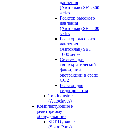
давления
(Автоклав) SET-300
series
Реактор высокого
давления
(Автоклав) SET-500
series
Реактор высокого
давления
(Автоклав) SET-
1000 series
Система для
сверхкритической
флюидной
экстракции в среде
СО2
Реактор для
гидрирования
Top Industrie
(Autoclaves)
Комплектующие к
реакторному
оборудованию
SET Dynamics
(Spare Parts)