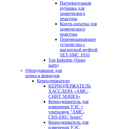
Нагревательная
рубашка для
химического
реактора
Контр-лопатка для
химического
реактора
Перемешивающее
устройство с
магнитной муфтой
SET-SMC 1010
Top Industrie (Spare
parts)
Оборудование для
керна и флюидов
Кернодержатели
КЕРНОДЕРЖАТЕЛЬ
ХАССЛЕРА «AMC-
CHHT SERIES»
Кернодержатель для
измерения УЭС +
ультразвук "AMC-
CHS-ERU Series"
Кернодержатель для
измерения УЭС