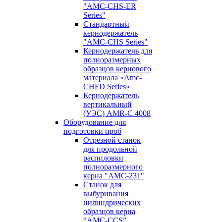
"AMC-CHS-ER
Series"
Стандартный
кернодержатель
"AMC-CHS Series"
Кернодержатель для
полноразмерных
образцов кернового
материала «Amc-
CHFD Series»
Кернодержатель
вертикальный
(УЭС) AMR-C 4008
Оборудование для
подготовки проб
Отрезной станок
для продольной
распиловки
полноразмерного
керна "AMC-231"
Станок для
выбуривания
цилиндрических
образцов керна
“AMC-CCS”