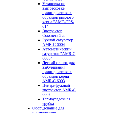
Установка по
выпресcовке
цилиндрических
образцов рыхлого
керна "AMC-CPS-
01"
Экстрактор
Сокслета 5 л.
Ручной сатуратор
AMR-C 6004
Автоматический
сатуратор "AMR-C
6005"
Легкий станок для
выбуривания
цилиндрических
образцов керна
AMR-C 6003
Центрифужный
экстрактор AMR-C
6007
Термоусадочная
трубка
Оборудование для
исследования