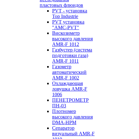
пластовых флюидов
PVT - установка
Top Industrie
PVT установка
"AMC-PVT"
Вискозиметр
высокого давления
AMR-F 1012
Газбустер (система
подготовки газа)
AMR-F 1011
Газометр
автоматический
AMR-F 1002
Охлаждающая
ловушка AMR-F
1006
ПЕНЕТРОМЕТР
ПН-03
Плотномер
высокого давления
DMA-HPM
Сепаратор
визуальный AMR-F