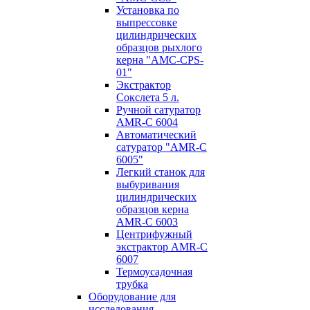
Установка по
выпресcовке
цилиндрических
образцов рыхлого
керна "AMC-CPS-
01"
Экстрактор
Сокслета 5 л.
Ручной сатуратор
AMR-C 6004
Автоматический
сатуратор "AMR-C
6005"
Легкий станок для
выбуривания
цилиндрических
образцов керна
AMR-C 6003
Центрифужный
экстрактор AMR-C
6007
Термоусадочная
трубка
Оборудование для
исследования