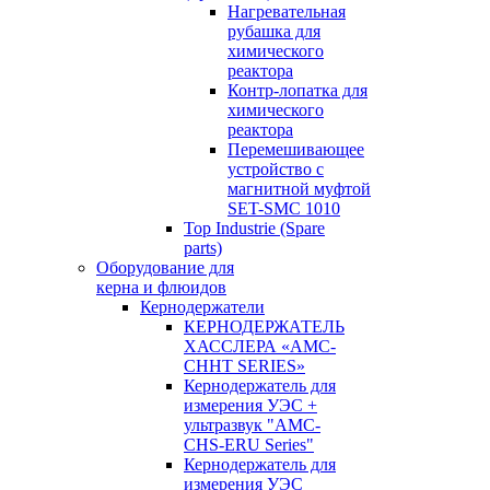
Нагревательная
рубашка для
химического
реактора
Контр-лопатка для
химического
реактора
Перемешивающее
устройство с
магнитной муфтой
SET-SMC 1010
Top Industrie (Spare
parts)
Оборудование для
керна и флюидов
Кернодержатели
КЕРНОДЕРЖАТЕЛЬ
ХАССЛЕРА «AMC-
CHHT SERIES»
Кернодержатель для
измерения УЭС +
ультразвук "AMC-
CHS-ERU Series"
Кернодержатель для
измерения УЭС