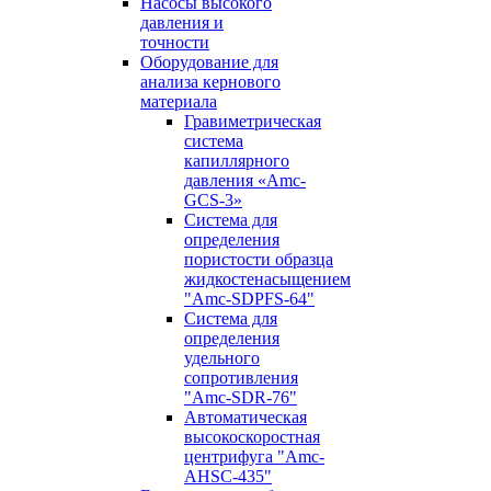
Насосы высокого
давления и
точности
Оборудование для
анализа кернового
материала
Гравиметрическая
система
капиллярного
давления «Amc-
GCS-3»
Система для
определения
пористости образца
жидкостенасыщением
"Amc-SDPFS-64"
Система для
определения
удельного
сопротивления
"Amc-SDR-76"
Автоматическая
высокоскоростная
центрифуга "Amc-
AHSC-435"