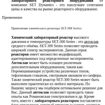
лабораторного реакторного оборудования
от
компании SET Dynamics - это наилучшее сочетание
цены и качества на рынке реакторного оборудование.
Применение
Применение химического реактора SET-300 Series:
Химический лабораторный реактор
высокого
давления и температуры SET-300 Series - это
автоклав
среднего объёма. SET-300 Series позволяет проводить
широкий спектр экспериментов. Данная серия
реакторов
имеет множество модификаций,
адаптированных под определенные эксперименты.
Автоклав
может быть оснащен различным
дополнительным оборудованием, таким как:
Перемешивающие устройства различных типов,
тефлоновым стаканом, смотровым окошком из сапфира.
Также химический реактор SET-300 Series может быть
выполнен практически из любого материала. По
Вашему запросу мы подберем оптимальное решение для
Вас. Данный
автоклав
позволяет проводить такие
опыты как Романовская спектроскопия и др. Кроме
того, вместе с
лабораторным реактором
поставляется
блок управления, который отвечает за нагрев, контроль