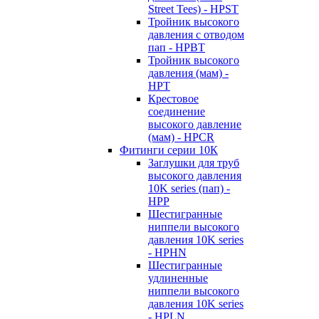
Street Tees) - HPST
Тройник высокого
давления с отводом
пап - HPBT
Тройник высокого
давления (мам) -
HPT
Крестовое
соединение
высокого давление
(мам) - HPCR
Фитинги серии 10К
Заглушки для труб
высокого давления
10K series (пап) -
HPP
Шестигранные
ниппели высокого
давления 10K series
- HPHN
Шестигранные
удлиненные
ниппели высокого
давления 10K series
- HPLN