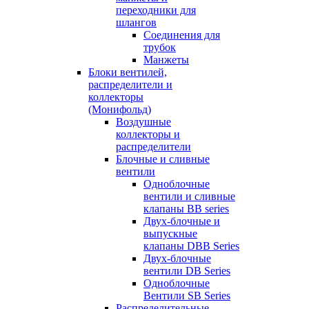
переходники для
шлангов
Соединения для
трубок
Манжеты
Блоки вентилей,
распределители и
коллекторы
(Монифольд)
Воздушные
коллекторы и
распределители
Блочные и сливные
вентили
Одноблочные
вентили и сливные
клапаны BB series
Двух-блочные и
выпускные
клапаны DBB Series
Двух-блочные
вентили DB Series
Одноблочные
Вентили SB Series
Распределительные