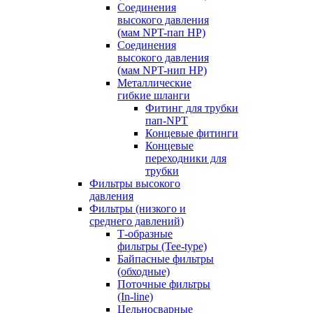
Соединения
высокого давления
(мам NPT-пап HP)
Соединения
высокого давления
(мам NPT-нип HP)
Металлические
гибкие шланги
Фитинг для трубки
пап-NPT
Концевые фитинги
Концевые
переходники для
трубки
Фильтры высокого
давления
Фильтры (низкого и
среднего давлений)
Т-образные
фильтры (Tee-type)
Байпасные фильтры
(обходные)
Поточные фильтры
(In-line)
Цельносварные