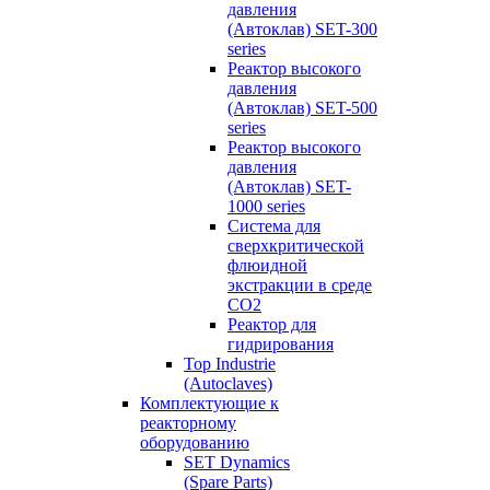
давления
(Автоклав) SET-300
series
Реактор высокого
давления
(Автоклав) SET-500
series
Реактор высокого
давления
(Автоклав) SET-
1000 series
Система для
сверхкритической
флюидной
экстракции в среде
СО2
Реактор для
гидрирования
Top Industrie
(Autoclaves)
Комплектующие к
реакторному
оборудованию
SET Dynamics
(Spare Parts)