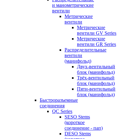
и манометрические
вентили
Метрические
вентили
Метрические
вентили GV Series
Метрические
вентили GR Series
Распределительные
вентили
(манифольд)
Двух-вентильный
блок (манифольд)
Трёх-вентильный
блок (манифольд)
Пяти-вентильный
блок (манифольд)
Быстроразъемные
соединения
QC Series
SESO Stems
(короткое
соединение - пап)
DESO Stems