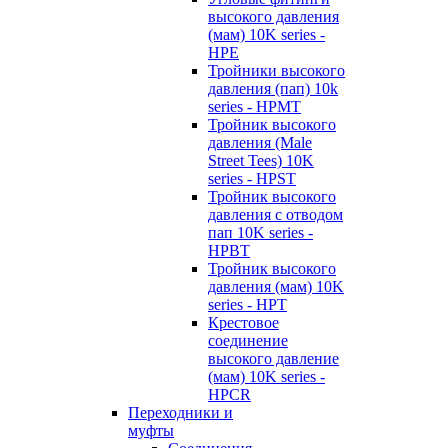
высокого давления
(мам) 10K series -
HPE
Тройники высокого
давления (пап) 10k
series - HPMT
Тройник высокого
давления (Male
Street Tees) 10K
series - HPST
Тройник высокого
давления с отводом
пап 10K series -
HPBT
Тройник высокого
давления (мам) 10K
series - HPT
Крестовое
соединение
высокого давление
(мам) 10K series -
HPCR
Переходники и
муфты