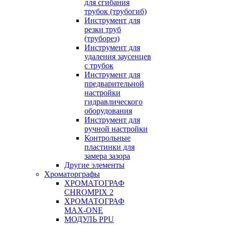
для сгибания
трубок (трубогиб)
Инструмент для
резки труб
(труборез)
Инструмент для
удаления заусенцев
с трубок
Инструмент для
предварительной
настройки
гидравлического
оборудования
Инструмент для
ручной настройки
Контрольные
пластинки для
замера зазора
Другие элементы
Хроматорграфы
ХРОМАТОГРАФ
CHROMPIX 2
ХРОМАТОГРАФ
MAX-ONE
МОДУЛЬ PPU