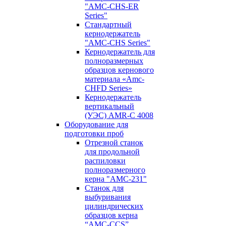
"AMC-CHS-ER
Series"
Стандартный
кернодержатель
"AMC-CHS Series"
Кернодержатель для
полноразмерных
образцов кернового
материала «Amc-
CHFD Series»
Кернодержатель
вертикальный
(УЭС) AMR-C 4008
Оборудование для
подготовки проб
Отрезной станок
для продольной
распиловки
полноразмерного
керна "AMC-231"
Станок для
выбуривания
цилиндрических
образцов керна
“AMC-CCS”