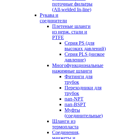
поточные фильтры
(All-welded In-line)
Рукава и
соединители
Плетеные шланги
из нерж. стали и
PTFE
Серия PS (для
высоких давлений)
Серия PLS (низкое
давление)
Многофункциональные
нажимные шланги
Фитинги для
трубок
Переходники для
трубок
пап-NPT
пап-BSPT
Муфты
(соединительные)
Шланги из
термопласта
Соединения,
манжеты и