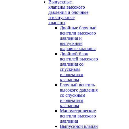
Выпускные
клапаны высокого
давления и блочные
и выпускные
клапаны
Двойные блочные
вентили высокого
давления и
выпускные
шаровые клапаны
Двойной блок
вентилей высокого
давления со
спускным
игольчатым
клапаном
Блочный вентиль
высокого давления
со спускным
игольчатым
клапаном
Манометрические
вентили высокого
давления
Выпускной клапан