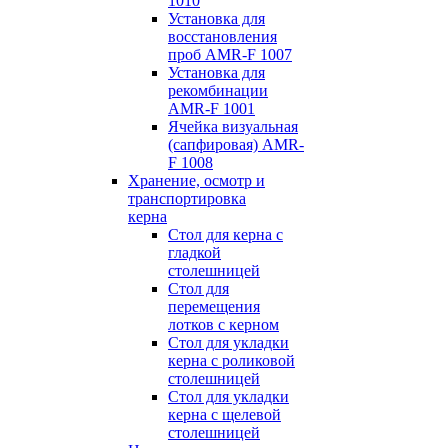
1010
Установка для
восстановления
проб AMR-F 1007
Установка для
рекомбинации
AMR-F 1001
Ячейка визуальная
(сапфировая) AMR-
F 1008
Хранение, осмотр и
транспортировка
керна
Стол для керна с
гладкой
столешницей
Стол для
перемещения
лотков с керном
Стол для укладки
керна с роликовой
столешницей
Стол для укладки
керна с щелевой
столешницей