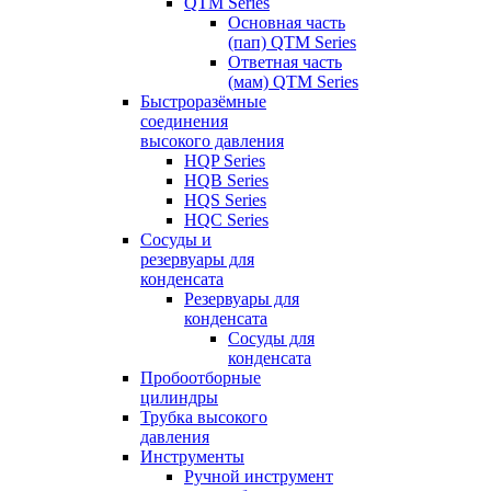
QTM Series
Основная часть
(пап) QTM Series
Ответная часть
(мам) QTM Series
Быстроразёмные
соединения
высокого давления
HQP Series
HQB Series
HQS Series
HQC Series
Сосуды и
резервуары для
конденсата
Резервуары для
конденсата
Сосуды для
конденсата
Пробоотборные
цилиндры
Трубка высокого
давления
Инструменты
Ручной инструмент